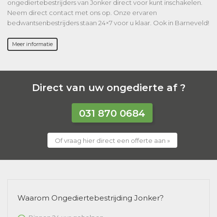
ongediertebestrijders van Jonker direct voor kunt inschakelen.
Neem direct contact met ons op. Onze ervaren
bedwantsenbestrijders staan 24×7 voor u klaar. Ook in Barneveld!
Meer informatie
Direct van uw ongedierte af ?
031 870 0684
Of vraag hier direct een offerte aan »
Waarom Ongediertebestrijding Jonker?