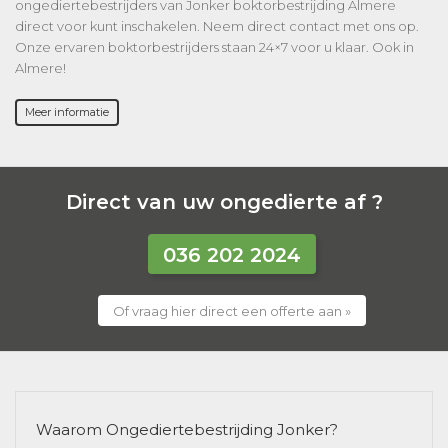
ongediertebestrijders van Jonker boktorbestrijding Almere
direct voor kunt inschakelen. Neem direct contact met ons op.
Onze ervaren boktorbestrijders staan 24×7 voor u klaar. Ook in
Almere!
Meer informatie
Direct van uw ongedierte af ?
036 202 2024
Of vraag hier direct een offerte aan »
Waarom Ongediertebestrijding Jonker?