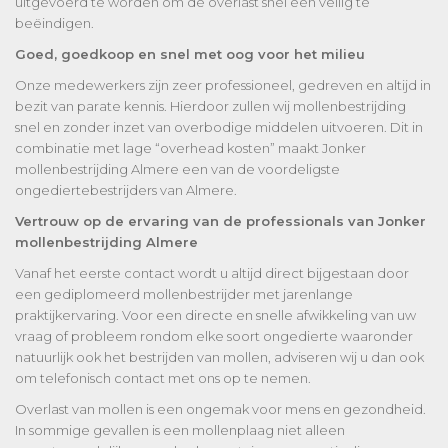
uitgevoerd te worden om de overlast snel een veilig te
beëindigen.
Goed, goedkoop en snel met oog voor het milieu
Onze medewerkers zijn zeer professioneel, gedreven en altijd in
bezit van parate kennis. Hierdoor zullen wij mollenbestrijding
snel en zonder inzet van overbodige middelen uitvoeren. Dit in
combinatie met lage “overhead kosten” maakt Jonker
mollenbestrijding Almere een van de voordeligste
ongediertebestrijders van Almere.
Vertrouw op de ervaring van de professionals van Jonker
mollenbestrijding Almere
Vanaf het eerste contact wordt u altijd direct bijgestaan door
een gediplomeerd mollenbestrijder met jarenlange
praktijkervaring. Voor een directe en snelle afwikkeling van uw
vraag of probleem rondom elke soort ongedierte waaronder
natuurlijk ook het bestrijden van mollen, adviseren wij u dan ook
om telefonisch contact met ons op te nemen.
Overlast van mollen is een ongemak voor mens en gezondheid.
In sommige gevallen is een mollenplaag niet alleen