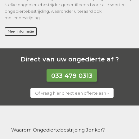
is elke ongediertebestrijder gecertificeerd voor alle soorten
ongediertebestrijding, waaronder uiteraard ook
mollenbestrijding.
Meer informatie
Direct van uw ongedierte af ?
033 479 0313
Of vraag hier direct een offerte aan »
Waarom Ongediertebestrijding Jonker?