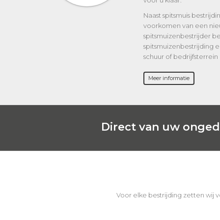
voor u klaar.
Naast spitsmuis bestrijdi
voorkomen van een nie
spitsmuizenbestrijder b
spitsmuizenbestrijding e
schuur of bedrijfsterrein
Meer informatie
Direct van uw ongedi
Voor elke bestrijding zetten wij 