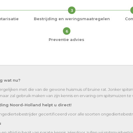
3
tarisatie
Bestrijding en weringsmaatregelen
Con
6
Preventie advies
ag wat nu?
vergelijken met die van de gewone huismuis of bruine rat. Jonker spitsm
 maar zal gebruik maken van zijn kennis en ervaring om spitsmuizen te
ding Noord-Holland helpt u direct!
ongediertebestrijder gecertificeerd voor alle soorten ongediertebestri
u
altijd in bezit van parate kennis. Hierdoor zullen wij spitsmuisbestri