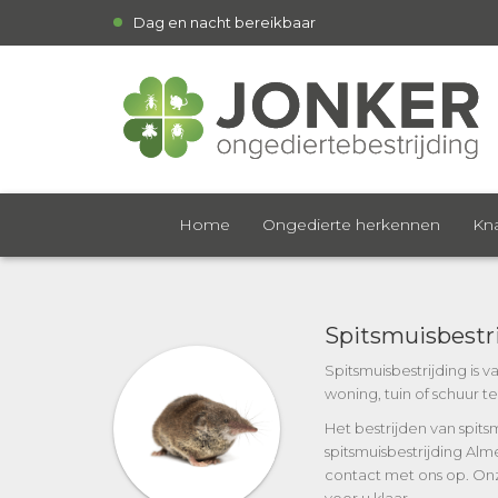
Dag en nacht bereikbaar
Home
Ongedierte herkennen
Kna
Spitsmuisbestr
Spitsmuisbestrijding is 
woning, tuin of schuur t
Het bestrijden van spits
spitsmuisbestrijding Al
contact met ons op. Onz