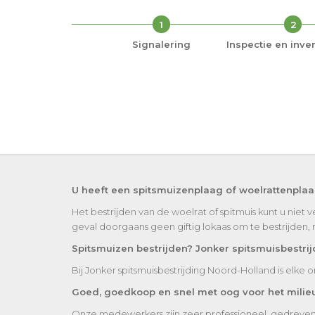
1
2
Signalering
Inspectie en inven
U heeft een spitsmuizenplaag of woelrattenpla
Het bestrijden van de woelrat of spitmuis kunt u niet 
geval doorgaans geen giftig lokaas om te bestrijden,
Spitsmuizen bestrijden? Jonker spitsmuisbestrij
Bij Jonker spitsmuisbestrijding Noord-Holland is elke 
Goed, goedkoop en snel met oog voor het milie
Onze medewerkers zijn zeer professioneel, gedreven en 