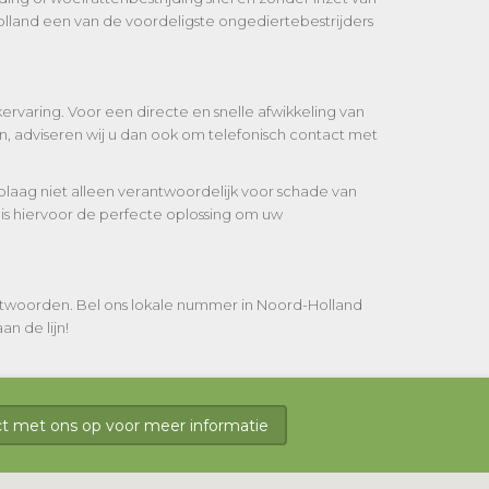
lland een van de voordeligste ongediertebestrijders
ervaring. Voor een directe en snelle afwikkeling van
, adviseren wij u dan ook om telefonisch contact met
laag niet alleen verantwoordelijk voor schade van
 is hiervoor de perfecte oplossing om uw
antwoorden. Bel ons lokale nummer in Noord-Holland
n de lijn!
 met ons op voor meer informatie