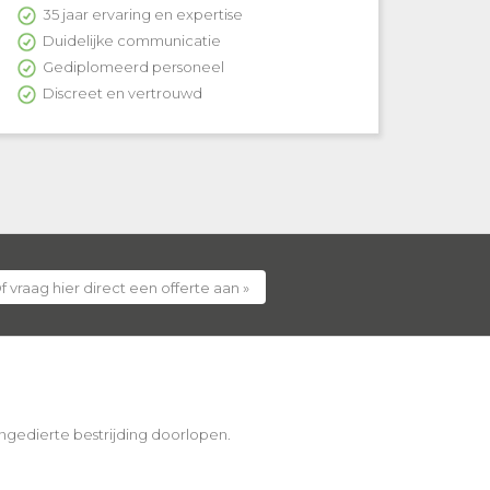
35 jaar ervaring en expertise
Duidelijke communicatie
Gediplomeerd personeel
Discreet en vertrouwd
f vraag hier direct een offerte aan »
 ongedierte bestrijding doorlopen.