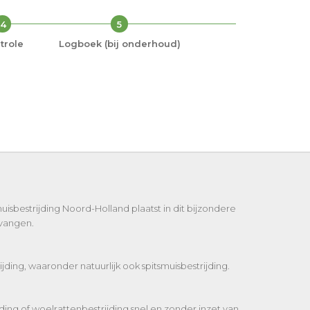
4
5
trole
Logboek (bij onderhoud)
uisbestrijding Noord-Holland plaatst in dit bijzondere
 vangen.
jding, waaronder natuurlijk ook spitsmuisbestrijding.
jding of woelrattenbestrijding snel en zonder inzet van