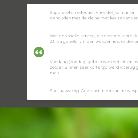
Supersnel en effectief. Vriendelijke man en
gehouden met de kleine met keuze van ver
Wat een snelle service, gisteravond lichtelij
23:15 u gebeld ivm een wespennest onder ons
Vandaag (zondag) gebeld ivm met ratten ov
zolder. Binnen zeer korte tijd werd ik terug
man
Snel aanwezig. Geen last meer van de wesp