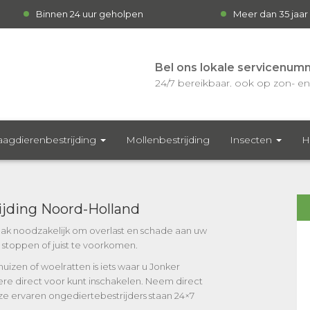
Binnen 24 uur geholpen
Meer dan 35 jaar
Bel ons lokale servicenum
24/7 bereikbaar. ook op zon- en 
agdierenbestrijding
Mollenbestrijding
Insecten
H
ijding Noord-Holland
vaak noodzakelijk om overlast en schade aan uw
e stoppen of juist te voorkomen.
muizen of woelratten is iets waar u Jonker
mere direct voor kunt inschakelen. Neem direct
e ervaren ongediertebestrijders staan 24×7