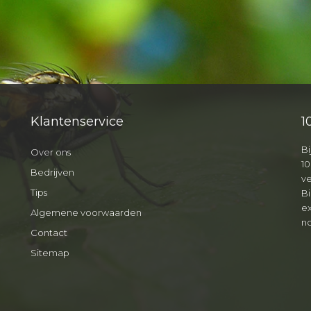
Klantenservice
1
Bi
Over ons
10
Bedrijven
v
Tips
B
ex
Algemene voorwaarden
no
Contact
Sitemap