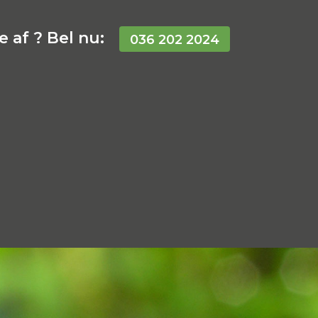
 af ? Bel nu:
036 202 2024