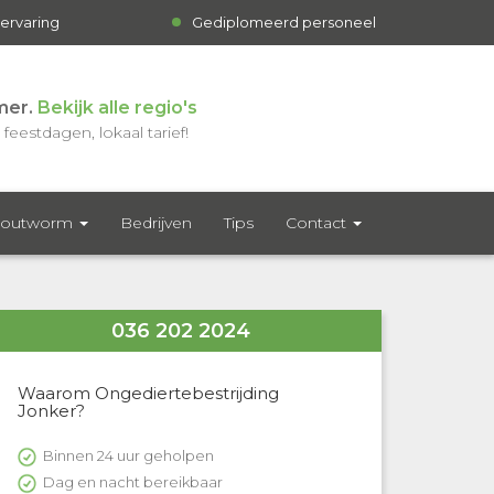
 ervaring
Gediplomeerd personeel
mer.
Bekijk alle regio's
feestdagen, lokaal tarief!
outworm
Bedrijven
Tips
Contact
036 202 2024
Waarom Ongediertebestrijding
Jonker?
Binnen 24 uur geholpen
Dag en nacht bereikbaar