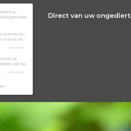
 rekening
Direct van uw ongedierte
delingsmiddel.
k in paniek om
 huis bij de
Lees verder
erlast op
 gebeld dat de
Lees verder
en!