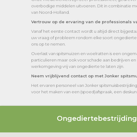
overbodige middelen uitvoeren. Dit in combinatie me
van Noord-Holland.
Vertrouw op de ervaring van de professionals v
Vanaf het eerste contact wordt u altijd direct bijges
uw vraag of probleem rondom elke soort ongedierte w
ons op te nemen.
Overlast van spitsmuizen en woelratten is een ongem
particulieren maar ook voor schade aan bedrijven en 
werkomgeving vrij van ongedierte te laten zijn.
Neem vrijblijvend contact op met Jonker spitsm
Het ervaren personeel van Jonker spitsmuisbestrijdi
voor het maken van een (spoed)afspraak, een deskundig 
Ongediertebestrijdin