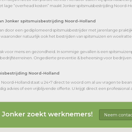
t lage “overhead kosten” maakt Jonker spitsmuisbestrijding Noord-Ho
an Jonker spitsmuisbestrijding Noord-Holland
taan door een gediplomeerd spitsmuisbestrijder met jarenlange praktijk
aaronder natuurlijk ook het bestrijden van spitsmuizen en woelratten
ak voor mens en gezondheid. In sommige gevallen is een spitsmuizenp
bedrijfsterreinen. Ongedierte preventie & beheersing voor bedrijven
uisbestrijding Noord-Holland
ng Noord-Holland staat u 24×7 direct te woord om al uw vragen te be
advies of een vrijblijvende offerte. U krijgt direct een professional aa
g Jonker zoekt werknemers!
Neem contact