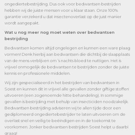
ongediertebestrijding. Dus ook voor bedwantsen bestrijden
hebben wij de juiste mensen voor u klaar staan. Onze 100%
garantie verzekerd u dat insectenoverlast op de juist manier
wordt aangepakt.
Wat u nog meer nog moet weten over bedwantsen
bestrijding
Bedwantsen komen altijd ongelegen en kunnen een ware plaag
vormen! Denk hierbij aan bedwantsen die dichtbij de slaapplaats
van de mens verblijven om ’s nachts bloed te nuttigen. Het is
vrijwel onmogelijk de bedwantsen te bestrijden zonder de juiste
kennis en professionele middelen.
Wij zijn gespecialiseerd in het bestrijden van bedwantsen in
Soest en kunnen dit in vrijwel alle gevallen zonder giftige stoffen
uitvoeren (een zogenoemde hitte behandeling). In sommige
gevallen is bestrijding met behulp van insecticiden noodzakelijk.
Bedwantsen bestrijding adviseren wij te allen tijde door een
gediplomeerd ongediertebestrijder te laten uitvoeren om de
overlast snel en veilig te beëindigen en in de toekomst te
voorkomen. Jonker bedwantsen bestrijden Soest helpt u daarbi
graag!