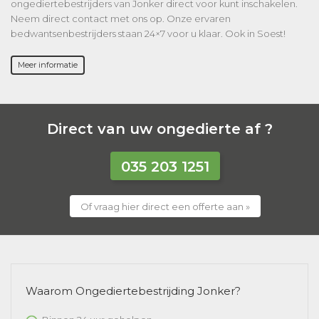
ongediertebestrijders van Jonker direct voor kunt inschakelen.
Neem direct contact met ons op. Onze ervaren
bedwantsenbestrijders staan 24×7 voor u klaar. Ook in Soest!
Meer informatie
Direct van uw ongedierte af ?
035 203 1251
Of vraag hier direct een offerte aan »
Waarom Ongediertebestrijding Jonker?