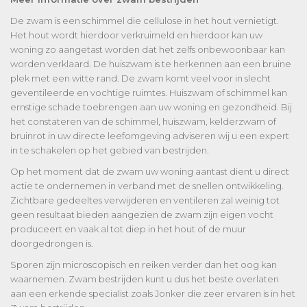
De zwam is een schimmel die cellulose in het hout vernietigt.
Het hout wordt hierdoor verkruimeld en hierdoor kan uw
woning zo aangetast worden dat het zelfs onbewoonbaar kan
worden verklaard. De huiszwam is te herkennen aan een bruine
plek met een witte rand. De zwam komt veel voor in slecht
geventileerde en vochtige ruimtes. Huiszwam of schimmel kan
ernstige schade toebrengen aan uw woning en gezondheid. Bij
het constateren van de schimmel, huiszwam, kelderzwam of
bruinrot in uw directe leefomgeving adviseren wij u een expert
in te schakelen op het gebied van bestrijden.
Op het moment dat de zwam uw woning aantast dient u direct
actie te ondernemen in verband met de snellen ontwikkeling.
Zichtbare gedeeltes verwijderen en ventileren zal weinig tot
geen resultaat bieden aangezien de zwam zijn eigen vocht
produceert en vaak al tot diep in het hout of de muur
doorgedrongen is.
Sporen zijn microscopisch en reiken verder dan het oog kan
waarnemen. Zwam bestrijden kunt u dus het beste overlaten
aan een erkende specialist zoals Jonker die zeer ervaren is in het