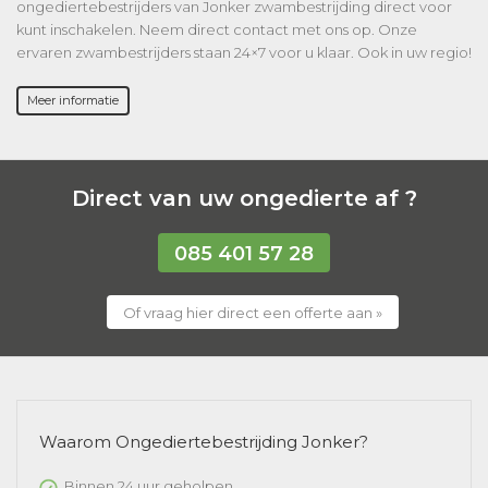
ongediertebestrijders van Jonker zwambestrijding direct voor
kunt inschakelen. Neem direct contact met ons op. Onze
ervaren zwambestrijders staan 24×7 voor u klaar. Ook in uw regio!
Meer informatie
Direct van uw ongedierte af ?
085 401 57 28
Of vraag hier direct een offerte aan »
Waarom Ongediertebestrijding Jonker?
Binnen 24 uur geholpen