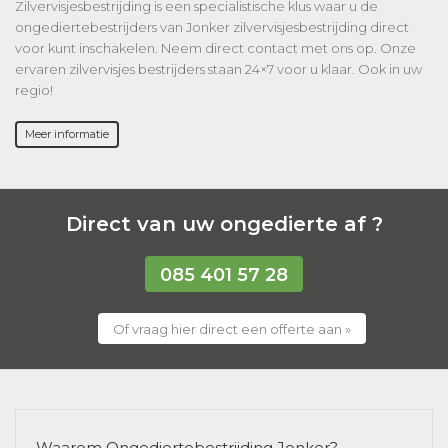
Zilvervisjesbestrijding is een specialistische klus waar u de
ongediertebestrijders van Jonker zilvervisjesbestrijding direct
voor kunt inschakelen. Neem direct contact met ons op. Onze
ervaren zilvervisjes bestrijders staan 24×7 voor u klaar. Ook in uw
regio!
Meer informatie
Direct van uw ongedierte af ?
085 401 57 28
Of vraag hier direct een offerte aan »
Waarom Ongediertebestrijding Jonker?