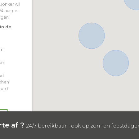
 Jonker wil
24 uur per
agen.
in de
rn
dam
rt
phen
oord-
ng
te af ?
24/7 bereikbaar - ook op zon- en feestdage