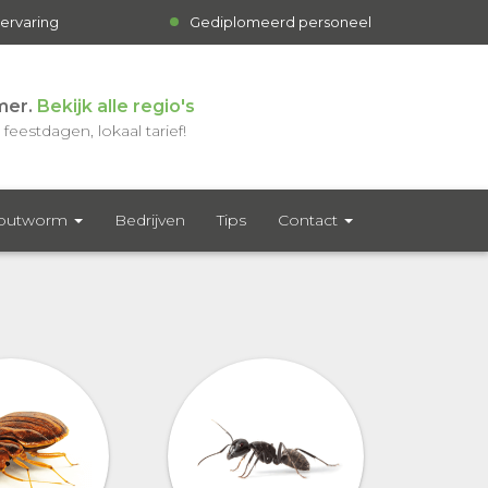
 ervaring
Gediplomeerd personeel
mer.
Bekijk alle regio's
feestdagen, lokaal tarief!
outworm
Bedrijven
Tips
Contact