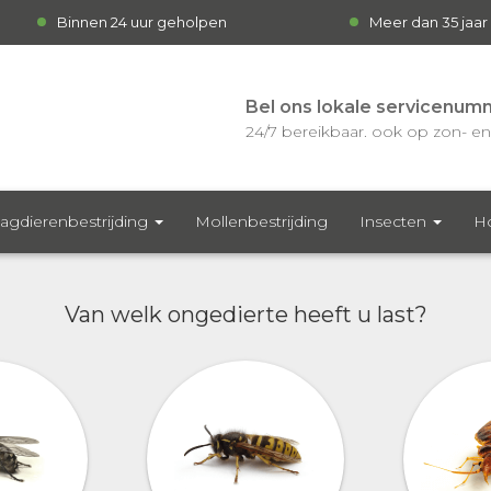
Binnen 24 uur geholpen
Meer dan 35 jaar
Bel ons lokale servicenum
24/7 bereikbaar. ook op zon- en 
agdierenbestrijding
Mollenbestrijding
Insecten
H
Van welk ongedierte heeft u last?