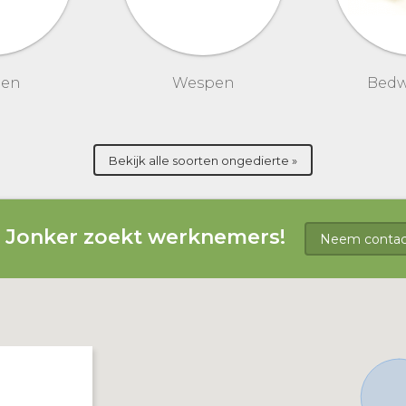
gen
Wespen
Bedw
Bekijk alle soorten ongedierte »
g Jonker zoekt werknemers!
Neem contact