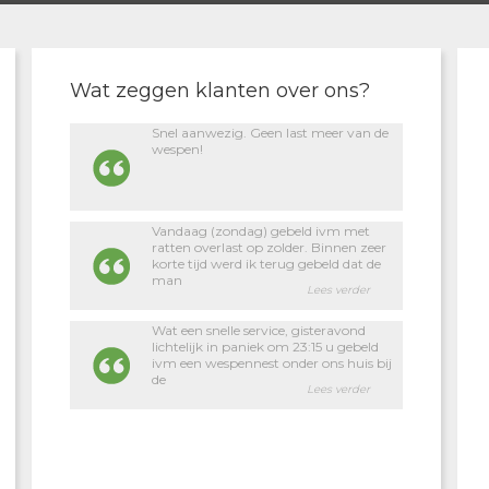
Wat zeggen klanten over ons?
Snel aanwezig. Geen last meer van de
wespen!
Vandaag (zondag) gebeld ivm met
ratten overlast op zolder. Binnen zeer
korte tijd werd ik terug gebeld dat de
man
Lees verder
Wat een snelle service, gisteravond
lichtelijk in paniek om 23:15 u gebeld
ivm een wespennest onder ons huis bij
de
Lees verder