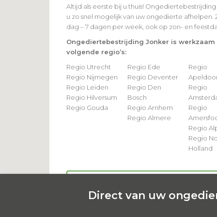
Altijd als eerste bij u thuis! Ongediertebestrijding
u zo snel mogelijk van uw ongedierte afhelpen. 
dag – 7 dagen per week, ook op zon- en feestd
Ongediertebestrijding Jonker is werkzaam 
volgende regio’s:
Regio Utrecht
Regio Ede
Regio
Regio Nijmegen
Regio Deventer
Apeldoo
Regio Leiden
Regio Den
Regio
Regio Hilversum
Bosch
Amster
Regio Gouda
Regio Arnhem
Regio
Regio Almere
Amersfoo
Regio Al
Regio N
Holland
Meer regios van Jonker Ongediertebestrijdi
Direct van uw ongedier