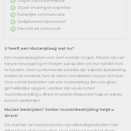
Dag en nacht bereikbaar
35 jaar ervaring en expertise
Duidelijke communicatie
Gediplomeerd personeel
Discreet en vertrouwd
U heeft een Muizenplaag wat nu?
Een muizenplaag kan voor veel overlast zorgen. Muizen zijn van
nature nieuwsgierig en knagen aan spullen om hun tanden kort
te houden. Veel voorkomende schades zijn: kapotte bekabeling,
isolatie en meubels. Net als ratten ontwikkelen muizen zich snel.
Voor u is het bestrijden van een muizenplaag dan ook geen
gemakkelijke opgave, vandaar dat wij als Jonker
muizenbestrijding u direct en snel professionele hulp en advies
kunnen aanbieden.
Muizen bestrijden? Jonker muizenbestrijding helpt u
direct!
De overlast van muizen kunnen wij vakkundig bestrijden met
giftig lokaas of muizenvallen. Voor optimaal resultaat dient