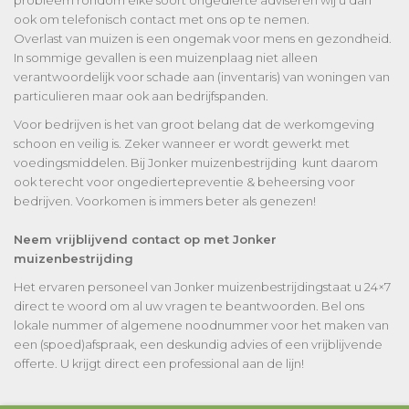
probleem rondom elke soort ongedierte adviseren wij u dan
ook om telefonisch contact met ons op te nemen.
Overlast van muizen is een ongemak voor mens en gezondheid.
In sommige gevallen is een muizenplaag niet alleen
verantwoordelijk voor schade aan (inventaris) van woningen van
particulieren maar ook aan bedrijfspanden.
Voor bedrijven is het van groot belang dat de werkomgeving
schoon en veilig is. Zeker wanneer er wordt gewerkt met
voedingsmiddelen. Bij Jonker muizenbestrijding kunt daarom
ook terecht voor ongediertepreventie & beheersing voor
bedrijven. Voorkomen is immers beter als genezen!
Neem vrijblijvend contact op met Jonker
muizenbestrijding
Het ervaren personeel van Jonker muizenbestrijdingstaat u 24×7
direct te woord om al uw vragen te beantwoorden. Bel ons
lokale nummer of algemene noodnummer voor het maken van
een (spoed)afspraak, een deskundig advies of een vrijblijvende
offerte. U krijgt direct een professional aan de lijn!