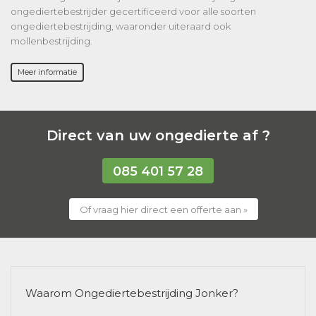
ongediertebestrijder gecertificeerd voor alle soorten
ongediertebestrijding, waaronder uiteraard ook
mollenbestrijding.
Meer informatie
Direct van uw ongedierte af ?
085 401 57 28
Of vraag hier direct een offerte aan »
Waarom Ongediertebestrijding Jonker?