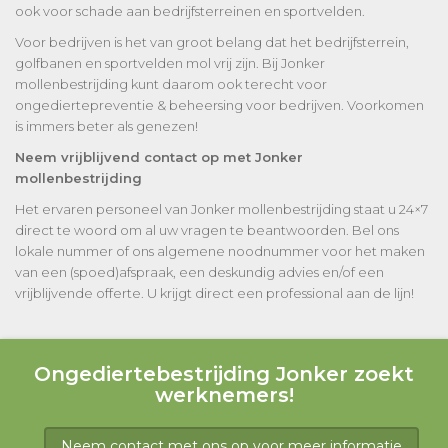
ook voor schade aan bedrijfsterreinen en sportvelden.
Voor bedrijven is het van groot belang dat het bedrijfsterrein,
golfbanen en sportvelden mol vrij zijn. Bij Jonker
mollenbestrijding kunt daarom ook terecht voor
ongediertepreventie & beheersing voor bedrijven. Voorkomen
is immers beter als genezen!
Neem vrijblijvend contact op met Jonker
mollenbestrijding
Het ervaren personeel van Jonker mollenbestrijding staat u 24×7
direct te woord om al uw vragen te beantwoorden. Bel ons
lokale nummer of ons algemene noodnummer voor het maken
van een (spoed)afspraak, een deskundig advies en/of een
vrijblijvende offerte. U krijgt direct een professional aan de lijn!
Ongediertebestrijding Jonker zoekt
werknemers!
Neem contact met ons op voor meer informatie