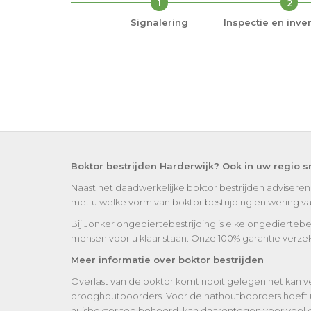
1
2
Signalering
Inspectie en inven
Boktor bestrijden Harderwijk? Ook in uw regio s
Naast het daadwerkelijke boktor bestrijden adviseren
met u welke vorm van boktor bestrijding en wering van 
Bij Jonker ongediertebestrijding is elke ongediertebe
mensen voor u klaar staan. Onze 100% garantie verzek
Meer informatie over boktor bestrijden
Overlast van de boktor komt nooit gelegen het kan ve
drooghoutboorders. Voor de nathoutboorders hoeft 
huisboktor toe behoord, kan daarentegen voor veel ov