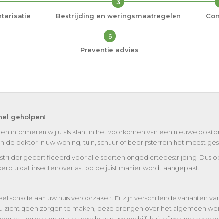
3
tarisatie
Bestrijding en weringsmaatregelen
Con
6
Preventie advies
nel geholpen!
 en informeren wij u als klant in het voorkomen van een nieuwe boktor
de boktor in uw woning, tuin, schuur of bedrijfsterrein het meest gesch
strijder gecertificeerd voor alle soorten ongediertebestrijding. Dus o
erd u dat insectenoverlast op de juist manier wordt aangepakt.
el schade aan uw huis veroorzaken. Er zijn verschillende varianten v
u zicht geen zorgen te maken, deze brengen over het algemeen wei
erlast zorgen en grote schade aan uw bedrijf, huis of meubels veroor