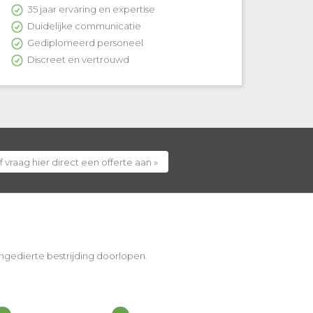
35 jaar ervaring en expertise
Duidelijke communicatie
Gediplomeerd personeel
Discreet en vertrouwd
f vraag hier direct een offerte aan »
 ongedierte bestrijding doorlopen.