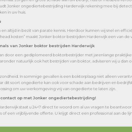
udt Jonker ongediertebestrijding Harderwijk rekening mee bij detecti
en in uw huis.
u
 altijd in bezit van parate kennis. Hierdoor kunnen wij snel en effic
rhead kosten” maakt Jonker boktor bestrijden Harderwijk een van de v
nals van Jonker boktor bestrijden Harderwijk
taan door een gediplomeerd boktorbestrijder met jarenlange praktijker
nder natuurlijk ook het bestrijden van boktor, adviseren wij u dan o
zondheid. In sommige gevallen is een boktorplaag niet alleen veran
r dit soort ongedierte kan ook voor schade aan bedrijven en bedrijf
lossing om uw werkomgeving vrij van ongedierte te laten zijn.
 contact op met Jonker ongediertebestrijding!
Harderwijk staat u 24×7 direct te woord om al uw vragen te beantwoor
 een vrijblijvende offerte. U krijgt direct een professional aan de lijn