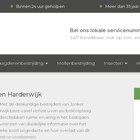
Binnen 24 uur geholpen
Meer dan 35 jaar
Bel ons lokale servicenum
24/7 bereikbaar. ook op zon- en 
agdierenbestrijding
Mollenbestrijding
Insecten
H
en Harderwijk
? Met de deskundige bestrijders van Jonker
wijk bent u snel verlost u van uw boktorplaag.
ers hebben ruime ervaring in het bestrijden
voorzien van duidelijke informatie over het
fieke soort ongedierte en hoe overlast van dit
omst te voorkomen.