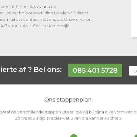
specialistische klus waar u de
an Jonker boktorbestrijding Harderwijk direct
 Neem direct contact met ons op. Onze ervaren
24×7 voor u klaar. Ook in Harderwijk!
ierte af ?
Bel ons:
085 401 5728
O
Ons stappenplan:
vooraf de verschillende stappen uiteen die wij bij bijna elke vorm van
Zo weet u altijd precies wat u van ons kan verwachten.