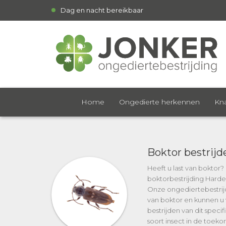
Dag en nacht bereikbaar
Home
Ongedierte herkennen
Kna
Boktor bestrijd
Heeft u last van boktor
boktorbestrijding Harder
Onze ongediertebestrijd
van boktor en kunnen u 
bestrijden van dit speci
soort insect in de toek