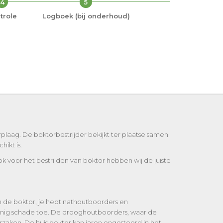
4
5
trole
Logboek (bij onderhoud)
plaag. De boktorbestrijder bekijkt ter plaatse samen
ikt is.
ok voor het bestrijden van boktor hebben wij de juiste
an de boktor, je hebt nathoutboorders en
nig schade toe. De drooghoutboorders, waar de
zaken. De huis boktor kan jaren ongestoord in het