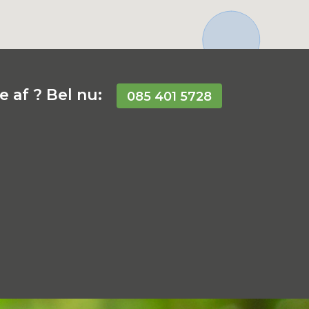
 af ? Bel nu:
085 401 5728