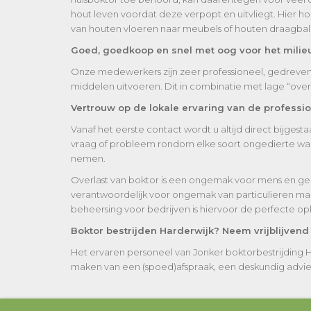
hout leven voordat deze verpopt en uitvliegt. Hier ho
van houten vloeren naar meubels of houten draagbalk
Goed, goedkoop en snel met oog voor het milie
Onze medewerkers zijn zeer professioneel, gedreven en
middelen uitvoeren. Dit in combinatie met lage “ove
Vertrouw op de lokale ervaring van de professio
Vanaf het eerste contact wordt u altijd direct bijges
vraag of probleem rondom elke soort ongedierte waaro
nemen.
Overlast van boktor is een ongemak voor mens en ge
verantwoordelijk voor ongemak van particulieren maa
beheersing voor bedrijven is hiervoor de perfecte op
Boktor bestrijden Harderwijk? Neem vrijblijvend
Het ervaren personeel van Jonker boktorbestrijding 
maken van een (spoed)afspraak, een deskundig advies of