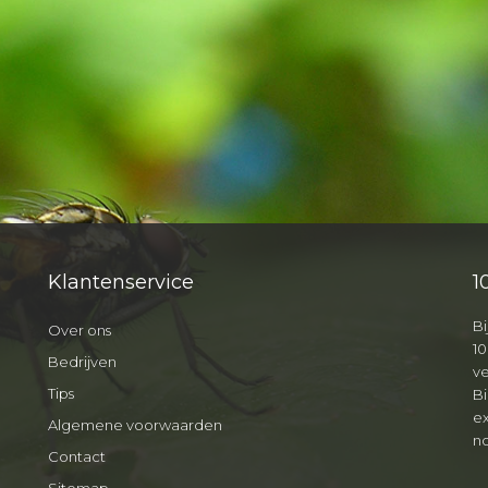
Klantenservice
1
Bi
Over ons
10
Bedrijven
v
Tips
B
ex
Algemene voorwaarden
no
Contact