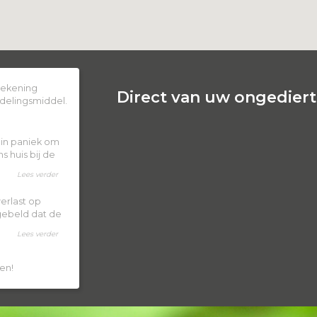
 rekening
Direct van uw ongedierte
delingsmiddel.
k in paniek om
 huis bij de
Lees verder
erlast op
 gebeld dat de
Lees verder
en!