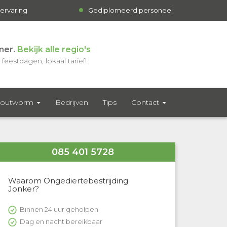
 ervaring
Gediplomeerd personeel
mer.
Bekijk alle regio's
feestdagen, lokaal tarief!
outworm
Bedrijven
Tips
Contact
085 401 5728
Waarom Ongediertebestrijding
Jonker?
Binnen 24 uur geholpen
Dag en nacht bereikbaar