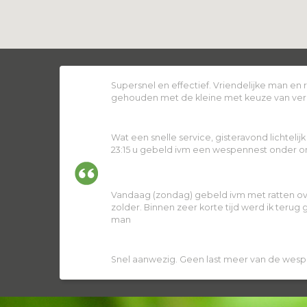
Supersnel en effectief. Vriendelijke man en
gehouden met de kleine met keuze van ver
Wat een snelle service, gisteravond lichtelij
23:15 u gebeld ivm een wespennest onder ons
Vandaag (zondag) gebeld ivm met ratten ov
zolder. Binnen zeer korte tijd werd ik terug
man
Snel aanwezig. Geen last meer van de wesp