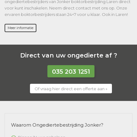
ongediertebestrijders van Jonker boktorbestrijding Laren direct
voor kunt inschakelen. Neem direct contact met ons op. Onze
ervaren boktorbestrijders staan 24×7 voor u klaar. Ook in Laren!
Meer informatie
Direct van uw ongedierte af ?
035 203 1251
Of vraag hier direct een offerte aan »
Waarom Ongediertebestrijding Jonker?