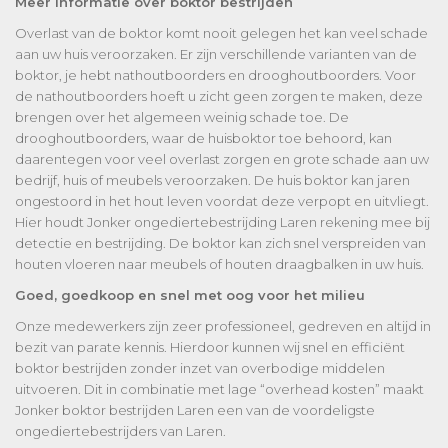
Meer informatie over boktor bestrijden
Overlast van de boktor komt nooit gelegen het kan veel schade
aan uw huis veroorzaken. Er zijn verschillende varianten van de
boktor, je hebt nathoutboorders en drooghoutboorders. Voor
de nathoutboorders hoeft u zicht geen zorgen te maken, deze
brengen over het algemeen weinig schade toe. De
drooghoutboorders, waar de huisboktor toe behoord, kan
daarentegen voor veel overlast zorgen en grote schade aan uw
bedrijf, huis of meubels veroorzaken. De huis boktor kan jaren
ongestoord in het hout leven voordat deze verpopt en uitvliegt.
Hier houdt Jonker ongediertebestrijding Laren rekening mee bij
detectie en bestrijding. De boktor kan zich snel verspreiden van
houten vloeren naar meubels of houten draagbalken in uw huis.
Goed, goedkoop en snel met oog voor het milieu
Onze medewerkers zijn zeer professioneel, gedreven en altijd in
bezit van parate kennis. Hierdoor kunnen wij snel en efficiënt
boktor bestrijden zonder inzet van overbodige middelen
uitvoeren. Dit in combinatie met lage “overhead kosten” maakt
Jonker boktor bestrijden Laren een van de voordeligste
ongediertebestrijders van Laren.