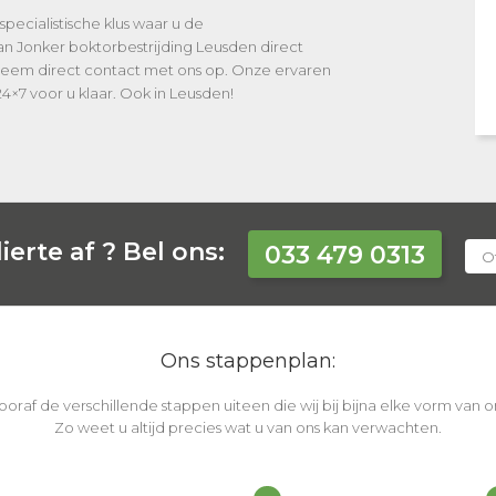
specialistische klus waar u de
an Jonker boktorbestrijding Leusden direct
 Neem direct contact met ons op. Onze ervaren
24×7 voor u klaar. Ook in Leusden!
ierte af ?
Bel ons:
033 479 0313
Of
Ons stappenplan:
vooraf de verschillende stappen uiteen die wij bij bijna elke vorm van
Zo weet u altijd precies wat u van ons kan verwachten.