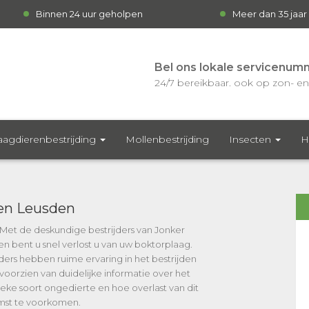
Binnen 24 uur geholpen
Meer dan 35 jaar
Bel ons lokale servicenum
24/7 bereikbaar. ook op zon- en 
agdierenbestrijding
Mollenbestrijding
Insecten
H
den Leusden
? Met de deskundige bestrijders van Jonker
n bent u snel verlost u van uw boktorplaag.
ers hebben ruime ervaring in het bestrijden
voorzien van duidelijke informatie over het
fieke soort ongedierte en hoe overlast van dit
omst te voorkomen.