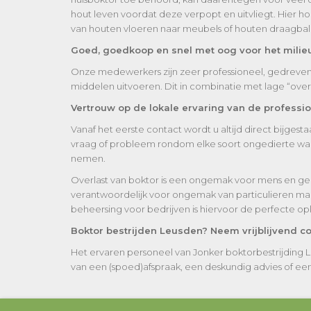
hout leven voordat deze verpopt en uitvliegt. Hier h
van houten vloeren naar meubels of houten draagbalk
Goed, goedkoop en snel met oog voor het milie
Onze medewerkers zijn zeer professioneel, gedreven en
middelen uitvoeren. Dit in combinatie met lage “ove
Vertrouw op de lokale ervaring van de professi
Vanaf het eerste contact wordt u altijd direct bijges
vraag of probleem rondom elke soort ongedierte waaro
nemen.
Overlast van boktor is een ongemak voor mens en ge
verantwoordelijk voor ongemak van particulieren maa
beheersing voor bedrijven is hiervoor de perfecte op
Boktor bestrijden Leusden? Neem vrijblijvend co
Het ervaren personeel van Jonker boktorbestrijding 
van een (spoed)afspraak, een deskundig advies of een vr