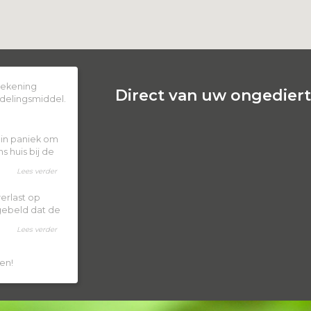
 rekening
Direct van uw ongedierte
delingsmiddel.
k in paniek om
 huis bij de
Lees verder
erlast op
 gebeld dat de
Lees verder
en!