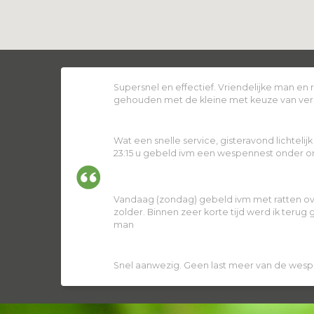
Supersnel en effectief. Vriendelijke man en
gehouden met de kleine met keuze van ver
Wat een snelle service, gisteravond lichtelij
23:15 u gebeld ivm een wespennest onder ons
Vandaag (zondag) gebeld ivm met ratten ov
zolder. Binnen zeer korte tijd werd ik terug
man
Snel aanwezig. Geen last meer van de wesp