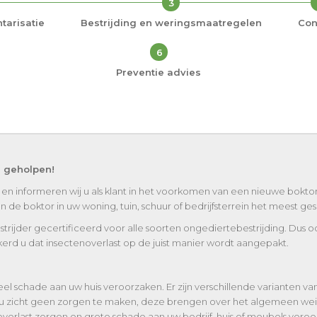
3
tarisatie
Bestrijding en weringsmaatregelen
Con
6
Preventie advies
l geholpen!
 en informeren wij u als klant in het voorkomen van een nieuwe boktor
de boktor in uw woning, tuin, schuur of bedrijfsterrein het meest gesch
strijder gecertificeerd voor alle soorten ongediertebestrijding. Dus o
erd u dat insectenoverlast op de juist manier wordt aangepakt.
el schade aan uw huis veroorzaken. Er zijn verschillende varianten v
u zicht geen zorgen te maken, deze brengen over het algemeen wei
erlast zorgen en grote schade aan uw bedrijf, huis of meubels veroor