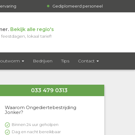
 ervaring
Gediplomeerd personeel
mer.
Bekijk alle regio's
feestdagen, lokaal tarief!
outworm
Bedrijven
Tips
Contact
033 479 0313
Waarom Ongediertebestrijding
Jonker?
Binnen 24 uur geholpen
Dag en nacht bereikbaar