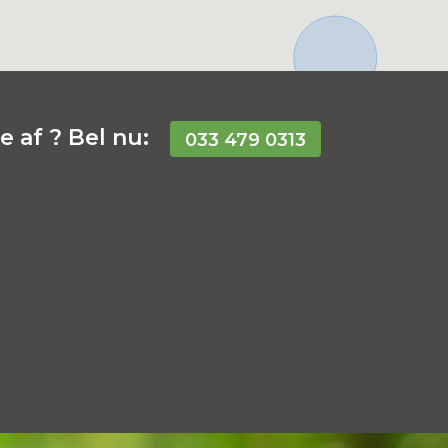
 af ? Bel nu:
033 479 0313