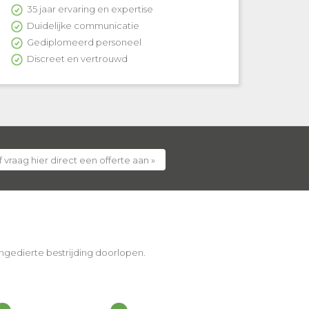
35 jaar ervaring en expertise
Duidelijke communicatie
Gediplomeerd personeel
Discreet en vertrouwd
 vraag hier direct een offerte aan »
 ongedierte bestrijding doorlopen.