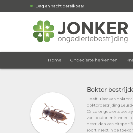
Dag en nacht bereikbaar
Home
Ongedierte herkennen
Kna
Boktor bestrij
Heeft u last van boktor
boktorbestrijding Leusde
Onze ongediertebestrijd
van boktor en kunnen u 
bestrijden van dit speci
soort insect in de toek