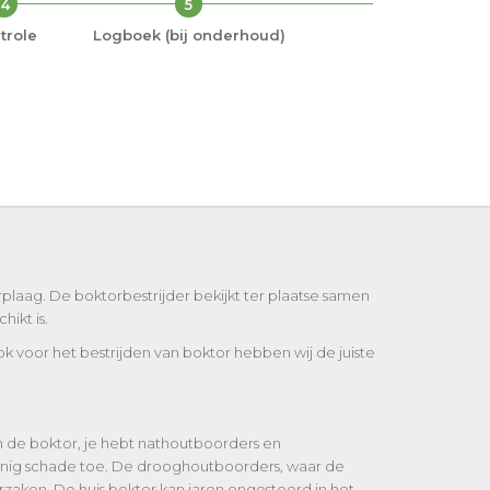
4
5
trole
Logboek (bij onderhoud)
plaag. De boktorbestrijder bekijkt ter plaatse samen
ikt is.
ok voor het bestrijden van boktor hebben wij de juiste
an de boktor, je hebt nathoutboorders en
nig schade toe. De drooghoutboorders, waar de
zaken. De huis boktor kan jaren ongestoord in het