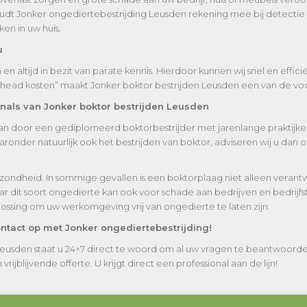
oudt Jonker ongediertebestrijding Leusden rekening mee bij detectie e
en in uw huis.
u
 altijd in bezit van parate kennis. Hierdoor kunnen wij snel en effic
rhead kosten” maakt Jonker boktor bestrijden Leusden een van de voo
onals van Jonker boktor bestrijden Leusden
taan door een gediplomeerd boktorbestrijder met jarenlange praktijker
nder natuurlijk ook het bestrijden van boktor, adviseren wij u dan o
zondheid. In sommige gevallen is een boktorplaag niet alleen veran
r dit soort ongedierte kan ook voor schade aan bedrijven en bedrijf
lossing om uw werkomgeving vrij van ongedierte te laten zijn.
ntact op met Jonker ongediertebestrijding!
Leusden staat u 24×7 direct te woord om al uw vragen te beantwoord
ijblijvende offerte. U krijgt direct een professional aan de lijn!