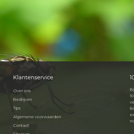
Klantenservice
1
Bi
Over ons
10
Bedrijven
v
Tips
B
ex
Algemene voorwaarden
no
Contact