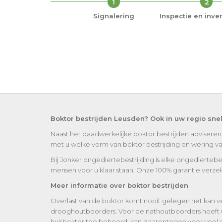
1
2
Signalering
Inspectie en inven
Boktor bestrijden Leusden? Ook in uw regio sne
Naast het daadwerkelijke boktor bestrijden adviseren
met u welke vorm van boktor bestrijding en wering van 
Bij Jonker ongediertebestrijding is elke ongediertebe
mensen voor u klaar staan. Onze 100% garantie verzek
Meer informatie over boktor bestrijden
Overlast van de boktor komt nooit gelegen het kan ve
drooghoutboorders. Voor de nathoutboorders hoeft 
huisboktor toe behoord, kan daarentegen voor veel ov