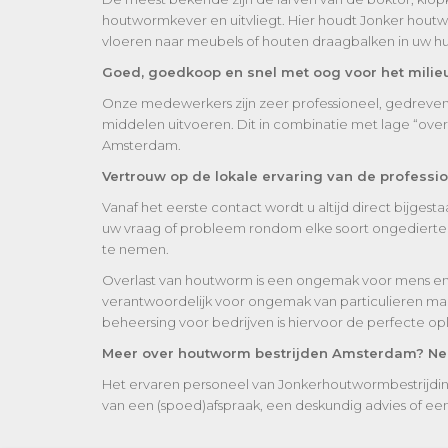
houtwormkever en uitvliegt. Hier houdt Jonker houtw
vloeren naar meubels of houten draagbalken in uw hui
Goed, goedkoop en snel met oog voor het milie
Onze medewerkers zijn zeer professioneel, gedreven e
middelen uitvoeren. Dit in combinatie met lage “ov
Amsterdam.
Vertrouw op de lokale ervaring van de profess
Vanaf het eerste contact wordt u altijd direct bijge
uw vraag of probleem rondom elke soort ongedierte w
te nemen.
Overlast van houtworm is een ongemak voor mens en
verantwoordelijk voor ongemak van particulieren maa
beheersing voor bedrijven is hiervoor de perfecte op
Meer over houtworm bestrijden Amsterdam? Neem
Het ervaren personeel van Jonkerhoutwormbestrijdin
van een (spoed)afspraak, een deskundig advies of een vr