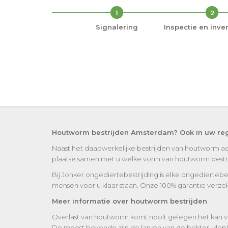
1
2
Signalering
Inspectie en inven
Houtworm bestrijden Amsterdam? Ook in uw reg
Naast het daadwerkelijke bestrijden van houtworm ad
plaatse samen met u welke vorm van houtworm bestrijd
Bij Jonker ongediertebestrijding is elke ongediertebe
mensen voor u klaar staan. Onze 100% garantie verzek
Meer informatie over houtworm bestrijden
Overlast van houtworm komt nooit gelegen het kan v
De meest bekende zijn de larven van de boktor, klop