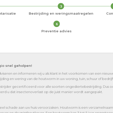
3
tarisatie
Bestrijding en weringsmaatregelen
Con
6
Preventie advies
io snel geholpen!
viseren en informeren wij u als klant in het voorkomen van een nieu
ing en wering van de houtworm in uw woning, tuin, schuur of bedrijfst
strijder gecertificeerd voor alle soorten ongediertebestrijding. Dus 
erd u dat insectenoverlast op de juist manier wordt aangepakt.
eel schade aan uw huis veroorzaken. Houtworm is een verzamelnaam v
kever en de spinthoutkever. Een houtworm kan 3 tot 5 jaar ongestoord