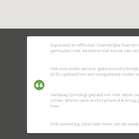
Supersnel en effectief. Vriendelijke man en
gehouden met de kleine met keuze van ver
Wat een snelle service, gisteravond lichtelij
23:15 u gebeld ivm een wespennest onder ons
Vandaag (zondag) gebeld ivm met ratten ov
zolder. Binnen zeer korte tijd werd ik terug
man
Snel aanwezig. Geen last meer van de wesp