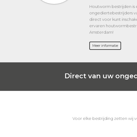
Houtworm bestrijden is e
ongediertebestrijders 
direct voor kunt inscha
ervaren houtwormbestrij
Amsterdam!
Meer informatie
Direct van uw onged
Voor elke bestrijding zetten wij 