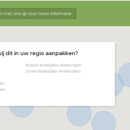
 met ons op voor meer informatie
ij dit in uw regio aanpakken?
Boktor bestrijden Amsterdam
Zwam Bestrijden Amsterdam
m
dam
dam