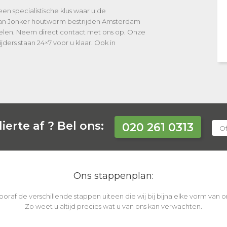
en specialistische klus waar u de
van Jonker houtworm bestrijden Amsterdam
kelen. Neem direct contact met ons op. Onze
ders staan 24×7 voor u klaar. Ook in
ierte af ?
Bel ons:
020 261 0313
Of
Ons stappenplan:
vooraf de verschillende stappen uiteen die wij bij bijna elke vorm van
Zo weet u altijd precies wat u van ons kan verwachten.