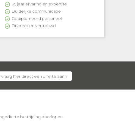
35 jaar ervaring en expertise
Duidelijke communicatie
Gediplomeerd personeel
Discreet en vertrouwd
 vraag hier direct een offerte aan »
 ongedierte bestrijding doorlopen.