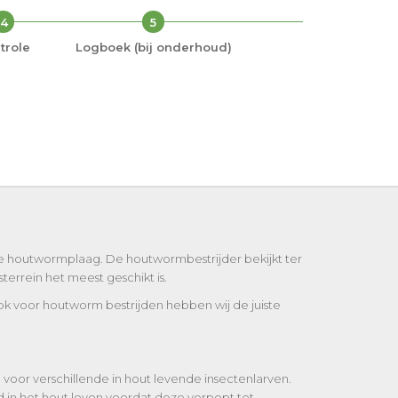
4
5
trole
Logboek (bij onderhoud)
we houtwormplaag. De houtwormbestrijder bekijkt ter
errein het meest geschikt is.
ook voor houtworm bestrijden hebben wij de juiste
oor verschillende in hout levende insectenlarven.
 in het hout leven voordat deze verpopt tot