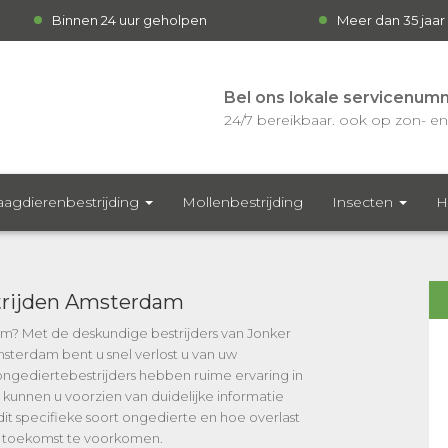
Binnen 24 uur geholpen
Meer dan 35 jaar
Bel ons lokale servicenum
24/7 bereikbaar. ook op zon- en 
agdierenbestrijding
Mollenbestrijding
Insecten
H
rijden Amsterdam
rm? Met de deskundige bestrijders van Jonker
terdam bent u snel verlost u van uw
gediertebestrijders hebben ruime ervaring in
kunnen u voorzien van duidelijke informatie
dit specifieke soort ongedierte en hoe overlast
 de toekomst te voorkomen.