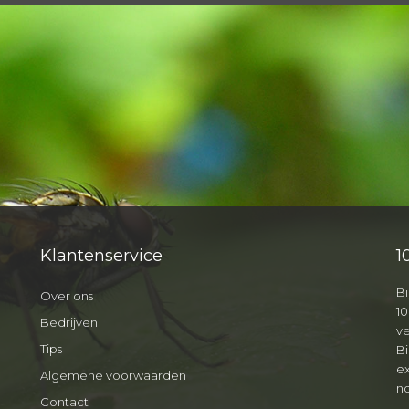
Klantenservice
1
Bi
Over ons
10
Bedrijven
v
Tips
B
ex
Algemene voorwaarden
no
Contact