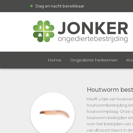
Dag en nacht bereikbaar
Home
Ongedierte herkennen
Kna
Houtworm best
Heeft u last van houtwo
houtwormbestrijding Ams
houtwormplaag. Onze on
houtworm bestrijden en 
over het bestrijden van 
van dit soort insect in