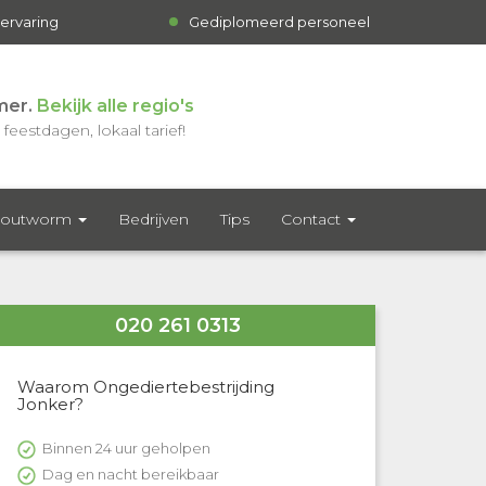
 ervaring
Gediplomeerd personeel
mer.
Bekijk alle regio's
feestdagen, lokaal tarief!
outworm
Bedrijven
Tips
Contact
020 261 0313
Waarom Ongediertebestrijding
Jonker?
Binnen 24 uur geholpen
Dag en nacht bereikbaar