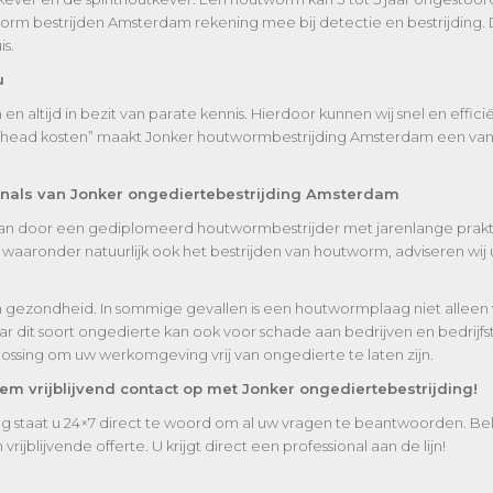
orm bestrijden Amsterdam rekening mee bij detectie en bestrijding.
s.
u
n altijd in bezit van parate kennis. Hierdoor kunnen wij snel en effi
erhead kosten” maakt Jonker houtwormbestrijding Amsterdam een van 
ionals van Jonker ongediertebestrijding Amsterdam
staan door een gediplomeerd houtwormbestrijder met jarenlange praktij
aaronder natuurlijk ook het bestrijden van houtworm, adviseren wij 
 gezondheid. In sommige gevallen is een houtwormplaag niet alleen
r dit soort ongedierte kan ook voor schade aan bedrijven en bedrijf
lossing om uw werkomgeving vrij van ongedierte te laten zijn.
 vrijblijvend contact op met Jonker ongediertebestrijding!
g staat u 24×7 direct te woord om al uw vragen te beantwoorden. B
ijblijvende offerte. U krijgt direct een professional aan de lijn!