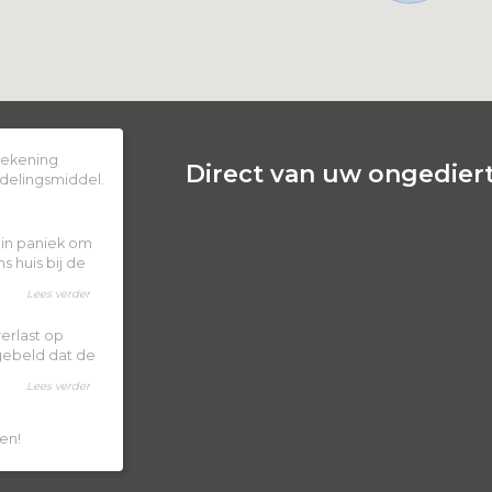
 rekening
Direct van uw ongediert
delingsmiddel.
k in paniek om
 huis bij de
Lees verder
erlast op
 gebeld dat de
Lees verder
en!