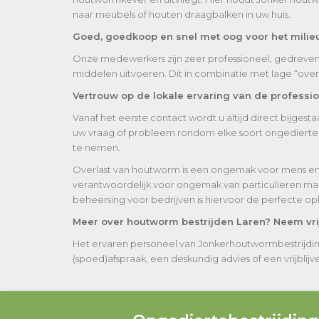
naar meubels of houten draagbalken in uw huis.
Goed, goedkoop en snel met oog voor het milie
Onze medewerkers zijn zeer professioneel, gedreven e
middelen uitvoeren. Dit in combinatie met lage “ove
Vertrouw op de lokale ervaring van de professi
Vanaf het eerste contact wordt u altijd direct bijge
uw vraag of probleem rondom elke soort ongedierte w
te nemen.
Overlast van houtworm is een ongemak voor mens en
verantwoordelijk voor ongemak van particulieren maa
beheersing voor bedrijven is hiervoor de perfecte op
Meer over houtworm bestrijden Laren? Neem vrij
Het ervaren personeel van Jonkerhoutwormbestrijdin
(spoed)afspraak, een deskundig advies of een vrijblijven