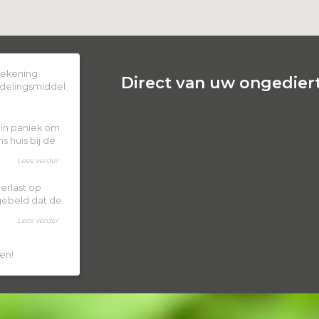
 rekening
Direct van uw ongediert
delingsmiddel.
k in paniek om
 huis bij de
Lees verder
erlast op
 gebeld dat de
Lees verder
en!