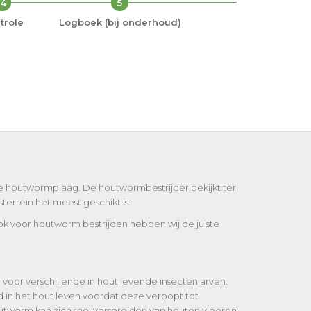
4
5
trole
Logboek (bij onderhoud)
we houtwormplaag. De houtwormbestrijder bekijkt ter
errein het meest geschikt is.
ook voor houtworm bestrijden hebben wij de juiste
oor verschillende in hout levende insectenlarven.
 in het hout leven voordat deze verpopt tot
outworm kan zich snel verspreiden van houten vloeren