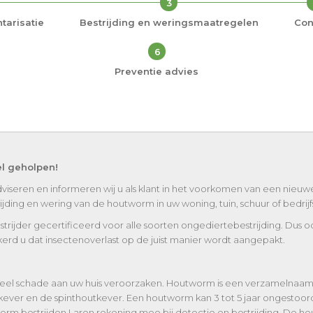
3
tarisatie
Bestrijding en weringsmaatregelen
Con
6
Preventie advies
el geholpen!
viseren en informeren wij u als klant in het voorkomen van een nieu
ing en wering van de houtworm in uw woning, tuin, schuur of bedrijfst
strijder gecertificeerd voor alle soorten ongediertebestrijding. Dus 
erd u dat insectenoverlast op de juist manier wordt aangepakt.
eel schade aan uw huis veroorzaken. Houtworm is een verzamelnaam v
kever en de spinthoutkever. Een houtworm kan 3 tot 5 jaar ongestoord
orm bestrijden Laren rekening mee bij detectie en bestrijding. De h