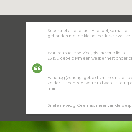
Supersnel en effectief. Vriendelijke man en
gehouden met de kleine met keuze van ver
Wat een snelle service, gisteravond lichtelij
23:15 u gebeld ivm een wespennest onder ons
Vandaag (zondag) gebeld ivm met ratten ov
zolder. Binnen zeer korte tijd werd ik terug
man
Snel aanwezig. Geen last meer van de wesp