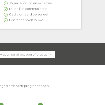
35 jaar ervaring en expertise
Duidelijke communicatie
Gediplomeerd personeel
Discreet en vertrouwd
 vraag hier direct een offerte aan »
 ongedierte bestrijding doorlopen.