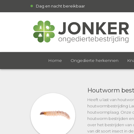
Dag en nacht bereikbaar
Home
Ongedierte herkennen
Kna
Houtworm bestr
Heeft u last van houtwo
houtwormbestrijding Lar
houtwormplaag. Onze on
houtworm bestrijden en 
over het bestrijden van 
van dit soort insect in