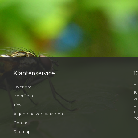
Klantenservice
1
Bi
Over ons
10
Bedrijven
v
Tips
B
ex
Algemene voorwaarden
no
Contact
Sitemap