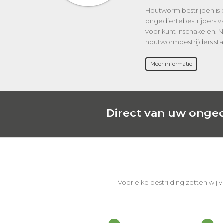
Houtworm bestrijden is e
ongediertebestrijders v
voor kunt inschakelen.
houtwormbestrijders staa
Meer informatie
Direct van uw onged
Voor elke bestrijding zetten wij 