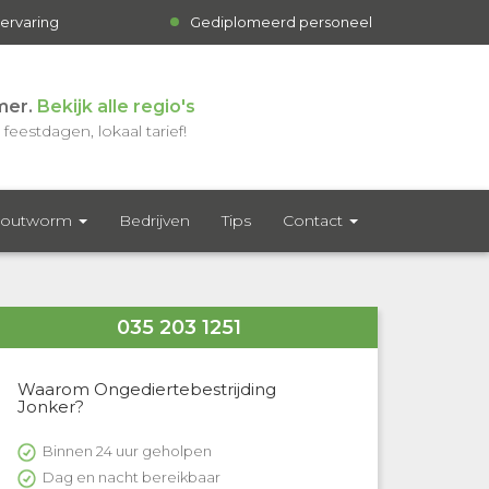
 ervaring
Gediplomeerd personeel
mer.
Bekijk alle regio's
feestdagen, lokaal tarief!
outworm
Bedrijven
Tips
Contact
035 203 1251
Waarom Ongediertebestrijding
Jonker?
Binnen 24 uur geholpen
Dag en nacht bereikbaar