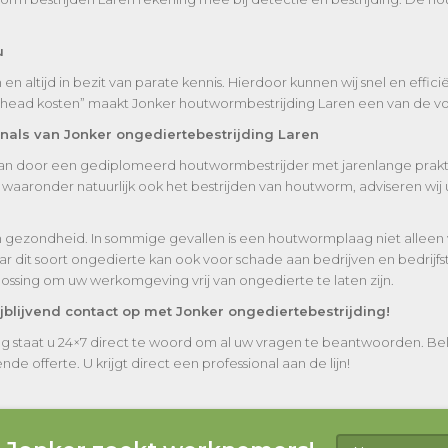
u
n altijd in bezit van parate kennis. Hierdoor kunnen wij snel en effi
rhead kosten” maakt Jonker houtwormbestrijding Laren een van de voo
onals van Jonker ongediertebestrijding Laren
staan door een gediplomeerd houtwormbestrijder met jarenlange praktij
aaronder natuurlijk ook het bestrijden van houtworm, adviseren wij 
 gezondheid. In sommige gevallen is een houtwormplaag niet alleen
r dit soort ongedierte kan ook voor schade aan bedrijven en bedrijf
lossing om uw werkomgeving vrij van ongedierte te laten zijn.
blijvend contact op met Jonker ongediertebestrijding!
g staat u 24×7 direct te woord om al uw vragen te beantwoorden. Be
de offerte. U krijgt direct een professional aan de lijn!