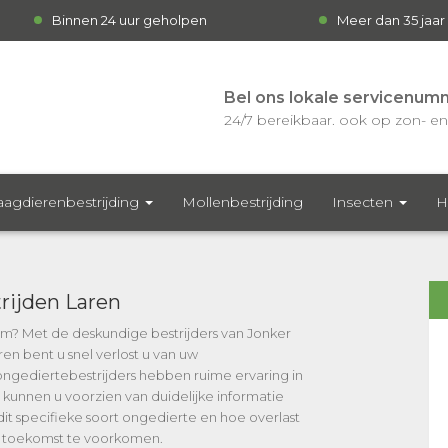
Binnen 24 uur geholpen
Meer dan 35 jaar
Bel ons lokale servicenum
24/7 bereikbaar. ook op zon- en 
agdierenbestrijding
Mollenbestrijding
Insecten
H
ijden Laren
rm? Met de deskundige bestrijders van Jonker
en bent u snel verlost u van uw
gediertebestrijders hebben ruime ervaring in
kunnen u voorzien van duidelijke informatie
dit specifieke soort ongedierte en hoe overlast
 de toekomst te voorkomen.