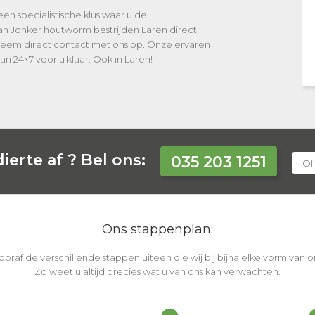
en specialistische klus waar u de
an Jonker houtworm bestrijden Laren direct
 Neem direct contact met ons op. Onze ervaren
n 24×7 voor u klaar. Ook in Laren!
ierte af ?
Bel ons:
035 203 1251
Of
Ons stappenplan:
vooraf de verschillende stappen uiteen die wij bij bijna elke vorm van
Zo weet u altijd precies wat u van ons kan verwachten.