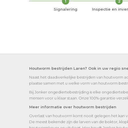
1
2
Signalering
Inspectie en inven
Houtworm bestrijden Laren? Ook in uw regio sn
Naast het daadwerkelijke bestrijden van houtworm ad
plaatse samen met u welke vorm van houtworm bestrijd
Bij Jonker ongediertebestrijding is elke ongediertebe
mensen voor u klaar staan. Onze 100% garantie verzek
Meer informatie over houtworm bestrijden
Overlast van houtworm komt nooit gelegen het kan v
De meest bekende zijn de larven van de boktor, klop
houtwormkever en uitvliegt. Hier houdt Jonker houtw