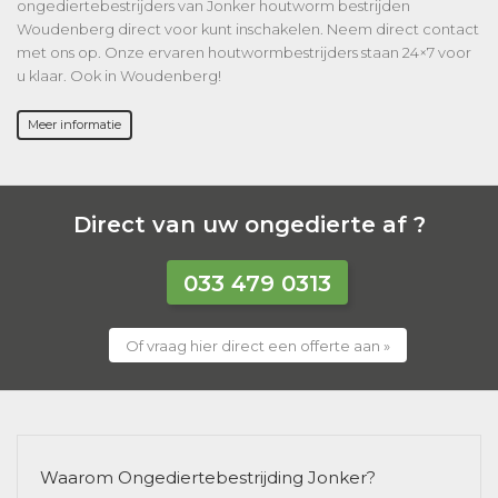
ongediertebestrijders van Jonker houtworm bestrijden
Woudenberg direct voor kunt inschakelen. Neem direct contact
met ons op. Onze ervaren houtwormbestrijders staan 24×7 voor
u klaar. Ook in Woudenberg!
Meer informatie
Direct van uw ongedierte af ?
033 479 0313
Of vraag hier direct een offerte aan »
Waarom Ongediertebestrijding Jonker?