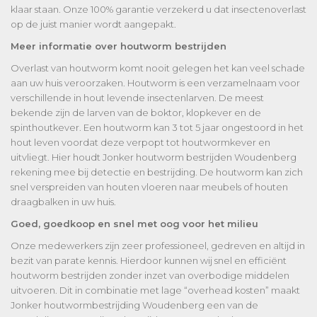
klaar staan. Onze 100% garantie verzekerd u dat insectenoverlast
op de juist manier wordt aangepakt.
Meer informatie over houtworm bestrijden
Overlast van houtworm komt nooit gelegen het kan veel schade
aan uw huis veroorzaken. Houtworm is een verzamelnaam voor
verschillende in hout levende insectenlarven. De meest
bekende zijn de larven van de boktor, klopkever en de
spinthoutkever. Een houtworm kan 3 tot 5 jaar ongestoord in het
hout leven voordat deze verpopt tot houtwormkever en
uitvliegt. Hier houdt Jonker houtworm bestrijden Woudenberg
rekening mee bij detectie en bestrijding. De houtworm kan zich
snel verspreiden van houten vloeren naar meubels of houten
draagbalken in uw huis.
Goed, goedkoop en snel met oog voor het milieu
Onze medewerkers zijn zeer professioneel, gedreven en altijd in
bezit van parate kennis. Hierdoor kunnen wij snel en efficiënt
houtworm bestrijden zonder inzet van overbodige middelen
uitvoeren. Dit in combinatie met lage “overhead kosten” maakt
Jonker houtwormbestrijding Woudenberg een van de