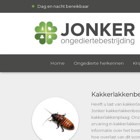
Dag en nacht bereikbaar
Home
Ongedierte herkennen
Kna
Kakkerlakkenbe
Heeft u last van kakker
Jonker kakkerlakkenbestr
kakkerlakkenplaag. Onz
ervaring in kakkerlakken
informatie over het best
hoe overlast van dit soo