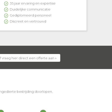
35 jaar ervaring en expertise
Duidelijke communicatie
Gediplomeerd personeel
Discreet en vertrouwd
f vraag hier direct een offerte aan »
 ongedierte bestrijding doorlopen.