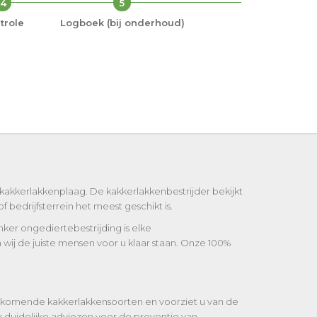
4
5
trole
Logboek (bij onderhoud)
 kakkerlakkenplaag. De kakkerlakkenbestrijder bekijkt
 bedrijfsterrein het meest geschikt is.
onker ongediertebestrijding is elke
wij de juiste mensen voor u klaar staan. Onze 100%
oorkomende kakkerlakkensoorten en voorziet u van de
 duidelijke adviezen voor de preventie van