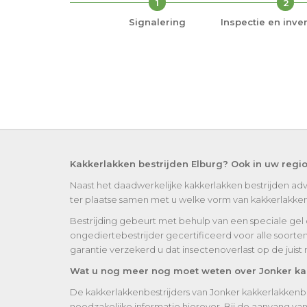
1
2
Signalering
Inspectie en inven
Kakkerlakken bestrijden Elburg? Ook in uw regi
Naast het daadwerkelijke kakkerlakken bestrijden adv
ter plaatse samen met u welke vorm van kakkerlakken be
Bestrijding gebeurt met behulp van een speciale gel of 
ongediertebestrijder gecertificeerd voor alle soorte
garantie verzekerd u dat insectenoverlast op de juis
Wat u nog meer nog moet weten over Jonker kak
De kakkerlakkenbestrijders van Jonker kakkerlakkenbe
noodzakelijke informatie hierover. Bij de aanvang v