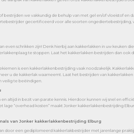
bestrijden we vakkundig de behulp van met gel en/of vloeistof en dat
ertebestrijder gecertificeerd voor alle soorten ongediertebestrijding
an even schrikken zijn! Denk hierbij aan kakkerlakken in uw keuken 
akkenplaag te stoppen. Laat het kakkerlakken bestrijden dan ook do
iemen is een kakkerlakkenbestrijding vaak noodzakelijk. Kakkerlakken
eer u de kakkerlak waarneemt. Laat het bestrijden van kakkerlakken 
 veilig te beëindigen.
u
 altijd in bezit van parate kennis. Hierdoor kunnen wij snel en effici
t lage “overhead kosten” maakt Jonker kakkerlakkenbestrijding Elbur
onals van Jonker kakkerlakkenbestrijding Elburg
taan door een gediplomeerd kakkerlakbestrijder met jarenlange praktij