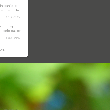
k in paniek om
 huis bij de
Lees verder
erlast op
 gebeld dat de
Lees verder
en!