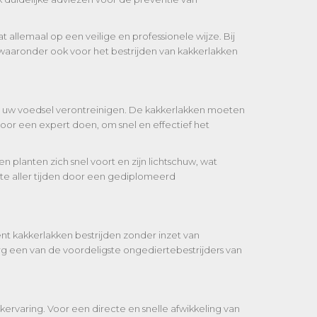
 allemaal op een veilige en professionele wijze. Bij
, waaronder ook voor het bestrijden van kakkerlakken
die uw voedsel verontreinigen. De kakkerlakken moeten
or een expert doen, om snel en effectief het
 planten zich snel voort en zijn lichtschuw, wat
te aller tijden door een gediplomeerd
ënt kakkerlakken bestrijden zonder inzet van
g een van de voordeligste ongediertebestrijders van
kervaring. Voor een directe en snelle afwikkeling van