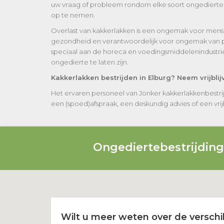
uw vraag of probleem rondom elke soort ongedierte wa
op te nemen.
Overlast van kakkerlakken is een ongemak voor mens 
gezondheid en verantwoordelijk voor ongemak van part
speciaal aan de horeca en voedingsmiddelenindustrie
ongedierte te laten zijn.
Kakkerlakken bestrijden in Elburg? Neem vrijbli
Het ervaren personeel van Jonker kakkerlakkenbestri
een (spoed)afspraak, een deskundig advies of een vrijbl
Ongediertebestrijdin
Wilt u meer weten over de verschil