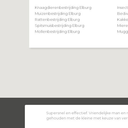
Knaagdierenbestrijding Elburg
Insec
Muizenbestrijding Elburg
Bedwa
Rattenbestrijding Elburg
Kakke
Spitsmuisbestrijding Elburg
Miere
Mollenbestrijding Elburg
Mugge
Supersnel en effectief. Vriendelijke man en
gehouden met de kleine met keuze van ver