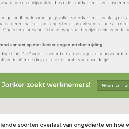
aronder natuurlijk ook het bestrijden van kakkerlakken, adviseren w
en gezondheid. In sommige gevallen is een kakkerlakkenplaag niet a
iculieren maar dit soort ongedierte kan ook voor schade aan bedrijv
. Ongedierte preventie & beheersing voor bedrijven is hiervoor de 
jvend contact op met Jonker ongediertebestrijding!
jding staat u 24×7 direct te woord om al uw vragen te beantwoorden.
ijvende offerte. U krijgt direct een professional aan de lijn!
g Jonker zoekt werknemers!
Neem contact
lende soorten overlast van ongedierte en hoe w