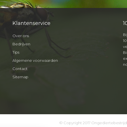
Klantenservice
1
Bi
Over ons
10
Bedrijven
v
Tips
B
ex
Algemene voorwaarden
no
Contact
Sitemap
© Copyright 2017 Ongediertebestrij