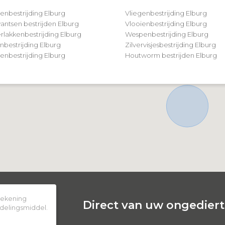
tenbestrijding Elburg
Vliegenbestrijding Elburg
ntsen bestrijden Elburg
Vlooienbestrijding Elburg
rlakkenbestrijding Elburg
Wespenbestrijding Elburg
nbestrijding Elburg
Zilvervisjesbestrijding Elburg
nbestrijding Elburg
Houtworm bestrijden Elburg
 rekening
Direct van uw ongedierte
delingsmiddel.