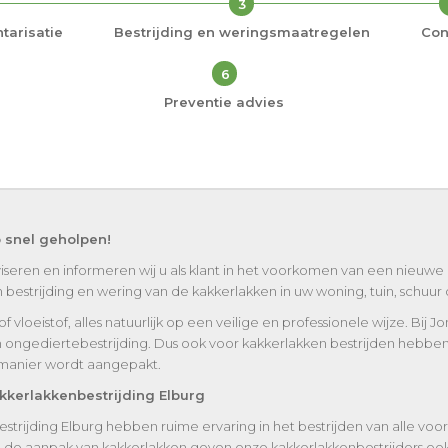
3
tarisatie
Bestrijding en weringsmaatregelen
Con
6
Preventie advies
o snel geholpen!
iseren en informeren wij u als klant in het voorkomen van een nieuwe
strijding en wering van de kakkerlakken in uw woning, tuin, schuur of
vloeistof, alles natuurlijk op een veilige en professionele wijze. Bij J
n ongediertebestrijding. Dus ook voor kakkerlakken bestrijden hebben 
t manier wordt aangepakt.
kerlakkenbestrijding Elburg
strijding Elburg hebben ruime ervaring in het bestrijden van alle v
an de aanpak van kakkerlakken geven onze kakkerlakkenbestrijders ook