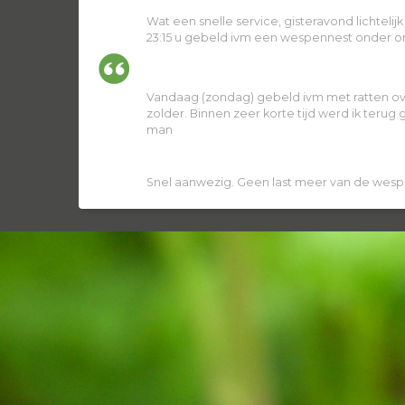
Wat een snelle service, gisteravond lichtelij
23:15 u gebeld ivm een wespennest onder ons
Vandaag (zondag) gebeld ivm met ratten ov
zolder. Binnen zeer korte tijd werd ik terug
man
Snel aanwezig. Geen last meer van de wesp