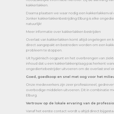
kakkerlakken.
Daarna plaatsen we waar nodig een kakkerlakkenval of 
Jonker kakkerlakkenbestrijding Elburg is elke ongedi
natuurlijk!
Meer informatie over kakkerlakken bestrijden
Overlast van kakkerlakken komt altijd ongelegen en k
direct aangepakt en bestreden worden om een kakkerl
probleem te stoppen.
Uit hygiënisch oogpunt en het overbrengen van ziektek
inhoud dat u een kakkerlakkenplaag pas herkent wann
ongediertebestrijder uitvoeren om de overlast snel en
Goed, goedkoop en snel met oog voor het milie
Onze medewerkers zijn zeer professioneel, gedreven en
overbodige middelen uitvoeren. Dit in combinatie me
Elburg.
Vertrouw op de lokale ervaring van de professi
Vanaf het eerste contact wordt u altijd direct bijges