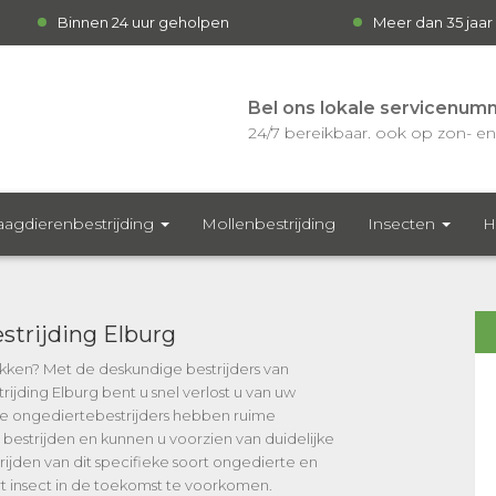
Binnen 24 uur geholpen
Meer dan 35 jaar
Bel ons lokale servicenum
24/7 bereikbaar. ook op zon- en 
agdierenbestrijding
Mollenbestrijding
Insecten
H
strijding Elburg
lakken? Met de deskundige bestrijders van
ijding Elburg bent u snel verlost u van uw
e ongediertebestrijders hebben ruime
 bestrijden en kunnen u voorzien van duidelijke
rijden van dit specifieke soort ongedierte en
rt insect in de toekomst te voorkomen.