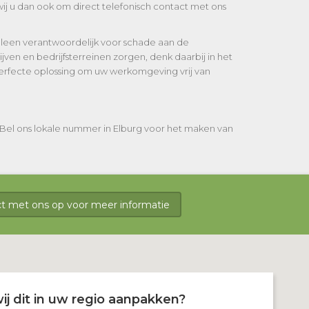
ij u dan ook om direct telefonisch contact met ons
lleen verantwoordelijk voor schade aan de
en en bedrijfsterreinen zorgen, denk daarbij in het
perfecte oplossing om uw werkomgeving vrij van
 Bel ons lokale nummer in Elburg voor het maken van
 met ons op voor meer informatie
ij dit in uw regio aanpakken?