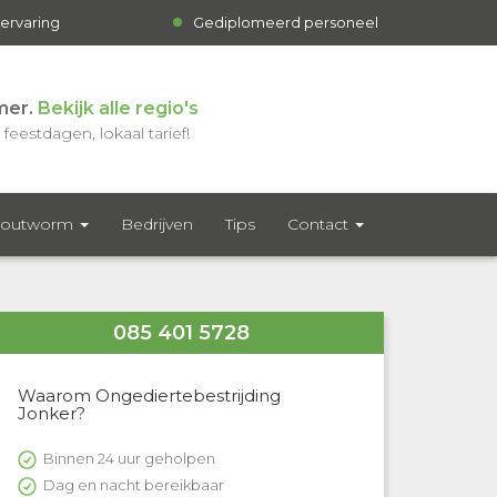
 ervaring
Gediplomeerd personeel
mer.
Bekijk alle regio's
feestdagen, lokaal tarief!
outworm
Bedrijven
Tips
Contact
085 401 5728
Waarom Ongediertebestrijding
Jonker?
Binnen 24 uur geholpen
Dag en nacht bereikbaar