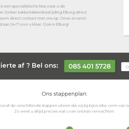
is een specialistische klus waar u de
an Jonker kakkerlakkenbestrijding Elburg direct
 Neem direct contact met ons op. Onze ervaren
staan 24×7 voor u klaar. Ook in Elburg!
ierte af ?
Bel ons:
085 401 5728
O
Ons stappenplan:
vooraf de verschillende stappen uiteen die wij bij bijna elke vorm van
Zo weet u altijd precies wat u van ons kan verwachten.