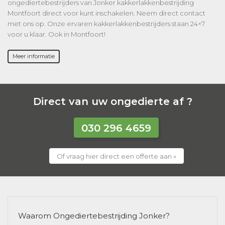
ongediertebestrijders van Jonker kakkerlakkenbestrijding
Montfoort direct voor kunt inschakelen. Neem direct contact
met ons op. Onze ervaren kakkerlakkenbestrijders staan 24×7
voor u klaar. Ook in Montfoort!
Meer informatie
Direct van uw ongedierte af ?
030 296 4659
Of vraag hier direct een offerte aan »
Waarom Ongediertebestrijding Jonker?