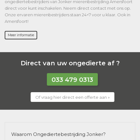
ongediertebestrijders van Jonker mierenbestrijding Amersfoort
direct voor kunt inschakelen. Neem direct contact met ons op.
Onze ervaren mierenbestrijders staan 24×7 voor u klaar. Ook in
Amersfoort!
Meer informatie
Direct van uw ongedierte af ?
033 479 0313
Of vraag hier direct een offerte aan »
Waarom Ongediertebestrijding Jonker?