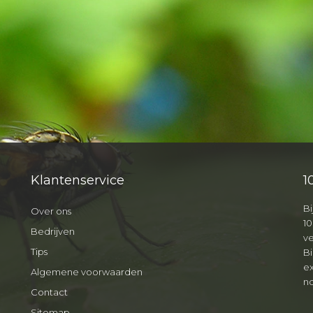
Klantenservice
1
Bi
Over ons
10
Bedrijven
v
Tips
B
ex
Algemene voorwaarden
no
Contact
Sitemap