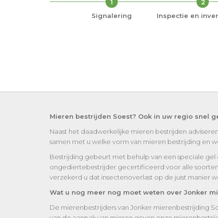
1
2
Signalering
Inspectie en inven
Mieren bestrijden Soest? Ook in uw regio snel g
Naast het daadwerkelijke mieren bestrijden adviseren
samen met u welke vorm van mieren bestrijding en weri
Bestrijding gebeurt met behulp van een speciale gel of 
ongediertebestrijder gecertificeerd voor alle soorte
verzekerd u dat insectenoverlast op de juist manier 
Wat u nog meer nog moet weten over Jonker mi
De mierenbestrijders van Jonker mierenbestrijding So
van de aanpak van mieren geven onze mierenbestrijd