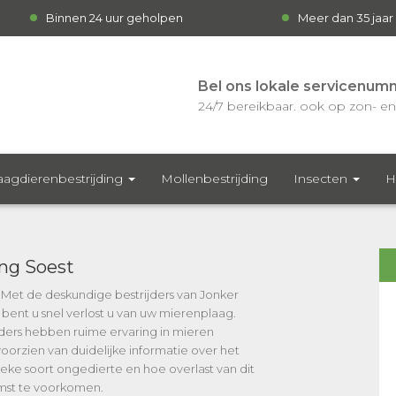
Binnen 24 uur geholpen
Meer dan 35 jaar
Bel ons lokale servicenum
24/7 bereikbaar. ook op zon- en 
agdierenbestrijding
Mollenbestrijding
Insecten
H
ing Soest
? Met de deskundige bestrijders van Jonker
 bent u snel verlost u van uw mierenplaag.
ders hebben ruime ervaring in mieren
oorzien van duidelijke informatie over het
fieke soort ongedierte en hoe overlast van dit
omst te voorkomen.