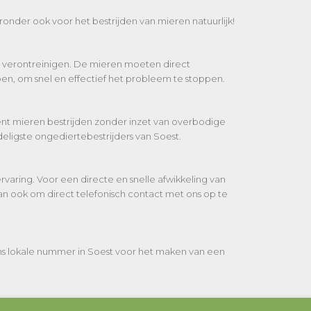
ronder ook voor het bestrijden van mieren natuurlijk!
el verontreinigen. De mieren moeten direct
n, om snel en effectief het probleem te stoppen.
iënt mieren bestrijden zonder inzet van overbodige
eligste ongediertebestrijders van Soest.
varing. Voor een directe en snelle afwikkeling van
an ook om direct telefonisch contact met ons op te
ons lokale nummer in Soest voor het maken van een