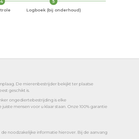
4
5
trole
Logboek (bij onderhoud)
plaag. De mierenbestrijder bekijkt ter plaatse
st geschikt is.
onker ongediertebestrijding is elke
 juiste mensen voor u klaar staan. Onze 100% garantie
 de noodzakelijke informatie hierover. Bij de aanvang