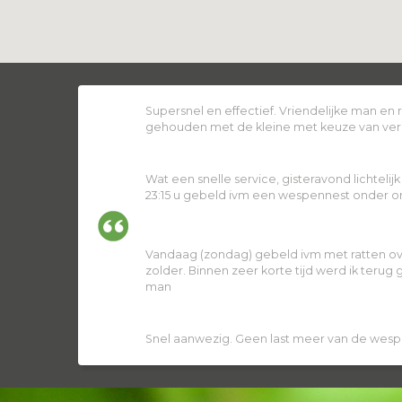
Supersnel en effectief. Vriendelijke man en
gehouden met de kleine met keuze van ver
Wat een snelle service, gisteravond lichtelij
23:15 u gebeld ivm een wespennest onder ons
Vandaag (zondag) gebeld ivm met ratten ov
zolder. Binnen zeer korte tijd werd ik terug
man
Snel aanwezig. Geen last meer van de wesp