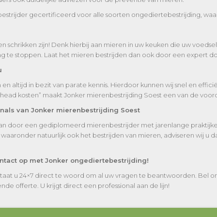
bestrijder gecertificeerd voor alle soorten ongediertebestrijding, waa
n schrikken zijn! Denk hierbij aan mieren in uw keuken die uw voeds
e stoppen. Laat het mieren bestrijden dan ook door een expert doe
u
 altijd in bezit van parate kennis. Hierdoor kunnen wij snel en effic
rhead kosten” maakt Jonker mierenbestrijding Soest een van de voord
onals van Jonker mierenbestrijding Soest
taan door een gediplomeerd mierenbestrijder met jarenlange praktijker
aronder natuurlijk ook het bestrijden van mieren, adviseren wij u d
ontact op met Jonker ongediertebestrijding!
staat u 24×7 direct te woord om al uw vragen te beantwoorden. Bel 
de offerte. U krijgt direct een professional aan de lijn!