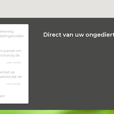
 rekening
Direct van uw ongediert
delingsmiddel.
k in paniek om
 huis bij de
Lees verder
erlast op
 gebeld dat de
Lees verder
en!