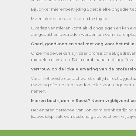
Bij Jonker mierenbestrijding Soest is elke ongedierte
Meer informatie over mieren bestrijden
Overlast van mieren komt altijd ongelegen en kan eve
aangepakt en bestreden worden om een mierenplaag t
Goed, goedkoop en snel met oog voor het milie
Onze medewerkers zijn zeer professioneel, gedreven en
middelen uitvoeren. Dit in combinatie met lage “ove
Vertrouw op de lokale ervaring van de professi
Vanaf het eerste contact wordt u altijd direct bijges
uw vraag of probleem rondom elke soort ongedierte wa
nemen.
Mieren bestrijden in Soest? Neem vrijblijvend c
Het ervaren personeel van Jonker mierenbestrijding 
(spoed)afspraak, een deskundig advies of een vrijblijven