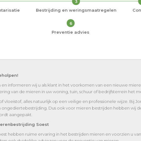
3
tarisatie
Bestrijding en weringsmaatregelen
Con
6
Preventie advies
eholpen!
 en informeren wij u als klant in het voorkomen van een nieuwe mieren
ng van de mieren in uw woning, tuin, schuur of bedrijfsterrein het mee
vloeistof, alles natuurlijk op een veilige en professionele wijze. Bij J
n ongediertebestrijding. Dus ook voor mieren bestrijden hebben wij de
wordt aangepakt.
erenbestrijding Soest
est hebben ruime ervaring in het bestrijden mieren en voorzien u van
ers ook duidelijke adviezen voor de preventie van mieren.