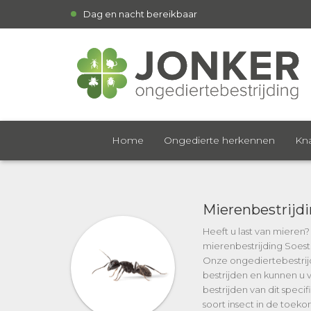
Dag en nacht bereikbaar
Home
Ongedierte herkennen
Kna
Mierenbestrijd
Heeft u last van mieren
mierenbestrijding Soest
Onze ongediertebestrij
bestrijden en kunnen u v
bestrijden van dit speci
soort insect in de toek