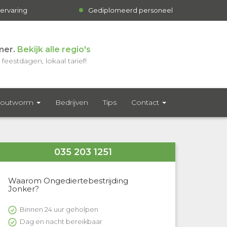
 ervaring
Gediplomeerd personeel
mer.
Bekijk alle regio's
feestdagen, lokaal tarief!
outworm
Bedrijven
Tips
Contact
035 203 1251
Waarom Ongediertebestrijding
Jonker?
Binnen 24 uur geholpen
Dag en nacht bereikbaar