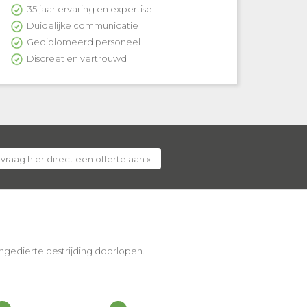
35 jaar ervaring en expertise
Duidelijke communicatie
Gediplomeerd personeel
Discreet en vertrouwd
 vraag hier direct een offerte aan »
 ongedierte bestrijding doorlopen.