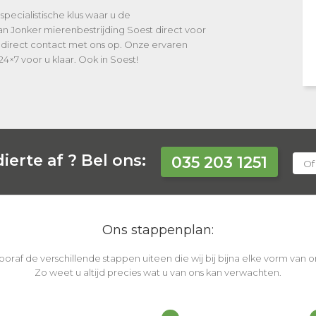
specialistische klus waar u de
an Jonker mierenbestrijding Soest direct voor
 direct contact met ons op. Onze ervaren
24×7 voor u klaar. Ook in Soest!
ierte af ?
Bel ons:
035 203 1251
Of
Ons stappenplan:
vooraf de verschillende stappen uiteen die wij bij bijna elke vorm van
Zo weet u altijd precies wat u van ons kan verwachten.