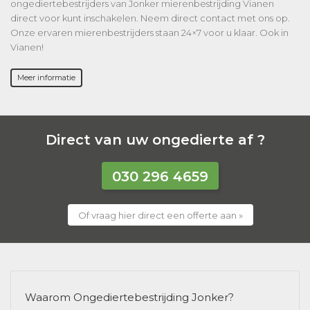
ongediertebestrijders van Jonker mierenbestrijding Vianen
direct voor kunt inschakelen. Neem direct contact met ons op.
Onze ervaren mierenbestrijders staan 24×7 voor u klaar. Ook in
Vianen!
Meer informatie
Direct van uw ongedierte af ?
030 296 4659
Of vraag hier direct een offerte aan »
Waarom Ongediertebestrijding Jonker?