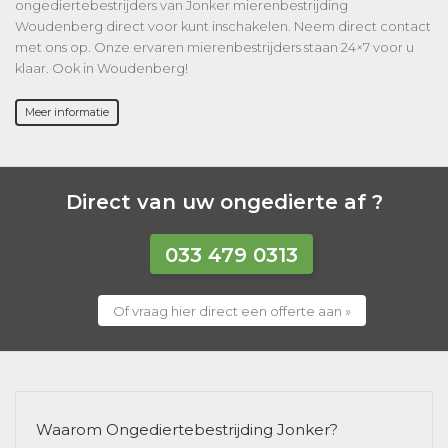
ongediertebestrijders van Jonker mierenbestrijding
Woudenberg direct voor kunt inschakelen. Neem direct contact
met ons op. Onze ervaren mierenbestrijders staan 24×7 voor u
klaar. Ook in Woudenberg!
Meer informatie
Direct van uw ongedierte af ?
033 479 0313
Of vraag hier direct een offerte aan »
Waarom Ongediertebestrijding Jonker?