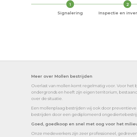
1
2
Signalering
Inspectie en inven
Meer over Mollen bestrijden
Overlast van mollen komt regelmatig voor. Voor het b
ondergronds en heeft zijn eigen territorium, bestaand
over de situatie.
Een mollenplaag bestrijden wij ook door preventieve 
bestrijden door een gediplomeerd ongediertebestrijd
Goed, goedkoop en snel met oog voor het milie
Onze medewerkers zijn zeer professioneel, gedreven en