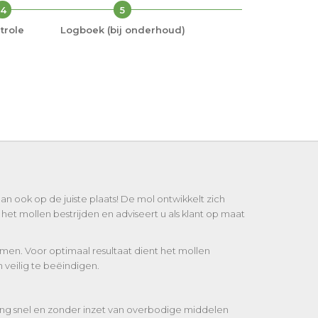
4
5
trole
Logboek (bij onderhoud)
n ook op de juiste plaats! De mol ontwikkelt zich
het mollen bestrijden en adviseert u als klant op maat
men. Voor optimaal resultaat dient het mollen
veilig te beëindigen.
jding snel en zonder inzet van overbodige middelen