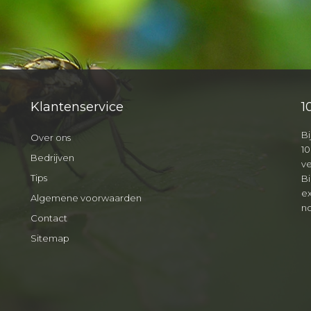
Klantenservice
1
Bi
Over ons
10
Bedrijven
v
Tips
B
ex
Algemene voorwaarden
no
Contact
Sitemap