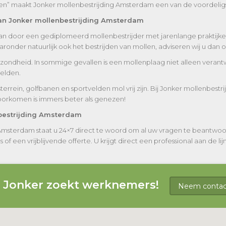
ten” maakt Jonker mollenbestrijding Amsterdam een van de voordelig
van Jonker mollenbestrijding Amsterdam
taan door een gediplomeerd mollenbestrijder met jarenlange praktijke
onder natuurlijk ook het bestrijden van mollen, adviseren wij u dan
ondheid. In sommige gevallen is een mollenplaag niet alleen verantw
velden.
fsterrein, golfbanen en sportvelden mol vrij zijn. Bij Jonker mollenbe
oorkomen is immers beter als genezen!
nbestrijding Amsterdam
 Amsterdam staat u 24×7 direct te woord om al uw vragen te beantwo
 een vrijblijvende offerte. U krijgt direct een professional aan de lijn
g Jonker zoekt werknemers!
Neem contact