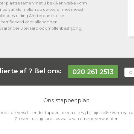
 ter plaatse samen met u bekijken welke vorm
entie van de mollen op uw terrein het meest
mollenbestrijding Amsterdam is elke
certificeerd voor alle soorten
waaronder uiteraard ook mollenbestrijding.
ierte af ?
Bel ons:
020 261 2513
Of
Ons stappenplan:
vooraf de verschillende stappen uiteen die wij bij bijna elke vorm van
Zo weet u altijd precies wat u van ons kan verwachten.