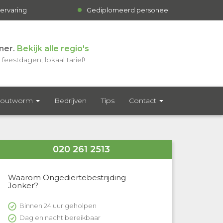
 ervaring
Gediplomeerd personeel
mer.
Bekijk alle regio's
feestdagen, lokaal tarief!
outworm
Bedrijven
Tips
Contact
020 261 2513
Waarom Ongediertebestrijding
Jonker?
Binnen 24 uur geholpen
Dag en nacht bereikbaar