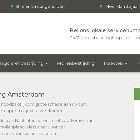
Binnen 24 uur geholpen
Meer dan 35 jaar
Bel ons lokale servicenum
24/7 bereikbaar. ook op zon- en 
agdierenbestrijding
Mollenbestrijding
Insecten
H
ing Amsterdam
k noodzakelijk om grote schade aan uw tuin,
te stoppen of juist te voorkomen.
de u als klant informeren in het voorkomen van
llenplaag is iets waar u Jonker
rdam voor kunt inschakelen.