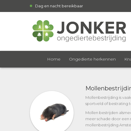
Dag en nacht bereikbaar
Home
Ongedierte herkennen
Kna
Mollenbestrijd
Mollenbestrijding is vaa
sportveld of bestrating 
Mollen bestrijden alsme
meer schade door een mo
mollenbestrijding Amste