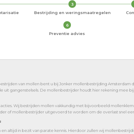
3
tarisatie
Bestrijding en weringsmaatregelen
Con
6
Preventie advies
estrijden van mollen bent u bij Jonker mollenbestrijding Amsterdam da
e uit gangenstelsels. De mollenbestrijder houdt hier rekening mee bij 
acties. Wij bestrijden mollen vakkundig met bijvoorbeeld mollenklem
er of mollenbestrijder uitgevoerd te worden om de overlast snel een 
u
 altijd in bezit van parate kennis. Hierdoor zullen wij mollenbestri