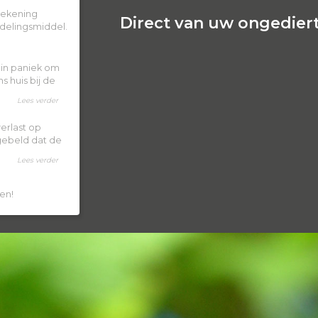
 rekening
Direct van uw ongediert
delingsmiddel.
k in paniek om
 huis bij de
Lees verder
erlast op
 gebeld dat de
Lees verder
en!