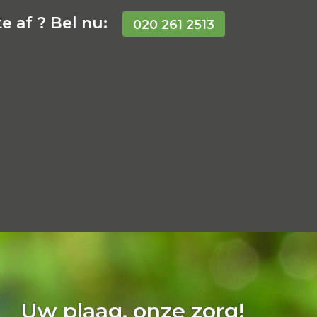
e af ? Bel nu:
020 261 2513
Uw plaag, onze zorg!