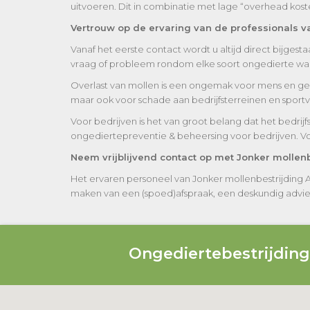
uitvoeren. Dit in combinatie met lage “overhead kos
Vertrouw op de ervaring van de professionals 
Vanaf het eerste contact wordt u altijd direct bijges
vraag of probleem rondom elke soort ongedierte waar
Overlast van mollen is een ongemak voor mens en gez
maar ook voor schade aan bedrijfsterreinen en sport
Voor bedrijven is het van groot belang dat het bedrij
ongediertepreventie & beheersing voor bedrijven. V
Neem vrijblijvend contact op met Jonker molle
Het ervaren personeel van Jonker mollenbestrijding
maken van een (spoed)afspraak, een deskundig advies of
Ongediertebestrijdin