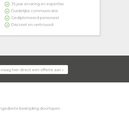
35 jaar ervaring en expertise
Duidelijke communicatie
Gediplomeerd personeel
Discreet en vertrouwd
 vraag hier direct een offerte aan »
 ongedierte bestrijding doorlopen.