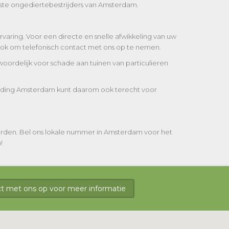
ste ongediertebestrijders van Amsterdam.
rvaring. Voor een directe en snelle afwikkeling van uw
 ook om telefonisch contact met ons op te nemen.
oordelijk voor schade aan tuinen van particulieren
strijding Amsterdam kunt daarom ook terecht voor
orden. Bel ons lokale nummer in Amsterdam voor het
!
 met ons op voor meer informatie