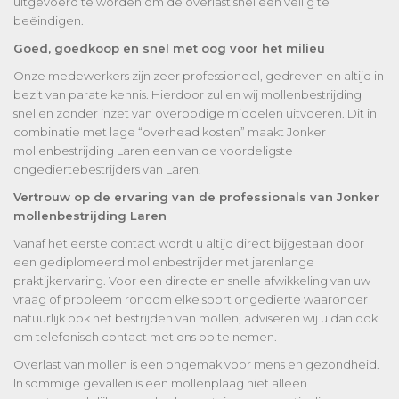
uitgevoerd te worden om de overlast snel een veilig te
beëindigen.
Goed, goedkoop en snel met oog voor het milieu
Onze medewerkers zijn zeer professioneel, gedreven en altijd in
bezit van parate kennis. Hierdoor zullen wij mollenbestrijding
snel en zonder inzet van overbodige middelen uitvoeren. Dit in
combinatie met lage “overhead kosten” maakt Jonker
mollenbestrijding Laren een van de voordeligste
ongediertebestrijders van Laren.
Vertrouw op de ervaring van de professionals van Jonker
mollenbestrijding Laren
Vanaf het eerste contact wordt u altijd direct bijgestaan door
een gediplomeerd mollenbestrijder met jarenlange
praktijkervaring. Voor een directe en snelle afwikkeling van uw
vraag of probleem rondom elke soort ongedierte waaronder
natuurlijk ook het bestrijden van mollen, adviseren wij u dan ook
om telefonisch contact met ons op te nemen.
Overlast van mollen is een ongemak voor mens en gezondheid.
In sommige gevallen is een mollenplaag niet alleen