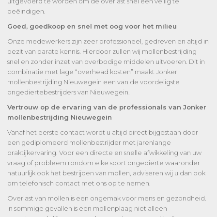
uitgevoerd te worden om de overlast snel een veilig te
beëindigen.
Goed, goedkoop en snel met oog voor het milieu
Onze medewerkers zijn zeer professioneel, gedreven en altijd in
bezit van parate kennis. Hierdoor zullen wij mollenbestrijding
snel en zonder inzet van overbodige middelen uitvoeren. Dit in
combinatie met lage “overhead kosten” maakt Jonker
mollenbestrijding Nieuwegein een van de voordeligste
ongediertebestrijders van Nieuwegein.
Vertrouw op de ervaring van de professionals van Jonker
mollenbestrijding Nieuwegein
Vanaf het eerste contact wordt u altijd direct bijgestaan door
een gediplomeerd mollenbestrijder met jarenlange
praktijkervaring. Voor een directe en snelle afwikkeling van uw
vraag of probleem rondom elke soort ongedierte waaronder
natuurlijk ook het bestrijden van mollen, adviseren wij u dan ook
om telefonisch contact met ons op te nemen.
Overlast van mollen is een ongemak voor mens en gezondheid.
In sommige gevallen is een mollenplaag niet alleen