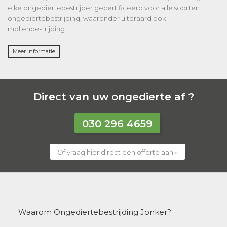
elke ongediertebestrijder gecertificeerd voor alle soorten
ongediertebestrijding, waaronder uiteraard ook
mollenbestrijding.
Meer informatie
Direct van uw ongedierte af ?
030 296 4659
Of vraag hier direct een offerte aan »
Waarom Ongediertebestrijding Jonker?