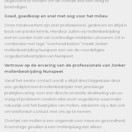
uitgevoerd te worden om de overlast snel een veilig te
beëindigen.
Goed, goedkoop en snel met oog voor het milieu
Onze medewerkers zijn zeer professioneel, gedreven en altijd in
bezit van parate kennis. Hierdoor zullen wij mollenbestrijding
snel en zonder inzet van overbodige middelen uitvoeren. Dit in
combinatie met lage “overhead kosten” maakt Jonker
mollenbestrijding Nunspeet een van de voordeligste
ongediertebestrijders van Nunspeet.
Vertrouw op de ervaring van de professionals van Jonker
mollenbestrijding Nunspeet
Vanaf het eerste contact wordt u altijd direct bijgestaan door
een gediplomeerd mollenbestrijder met jarenlange
praktijkervaring. Voor een directe en snelle afwikkeling van uw
vraag of probleem rondom elke soort ongedierte waaronder
natuurlijk ook het bestrijden van mollen, adviseren wij u dan ook
om telefonisch contact met ons op te nemen.
Overlast van mollen is een ongemak voor mens en gezondheid.
In sommige gevallen is een mollenplaag niet alleen