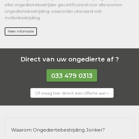
elke ongediertebestrijder gecertificeerd voor alle soorten
ongediertebestrijding, waaronder uiteraard ook
mollenbestrijding.
Meer informatie
Direct van uw ongedierte af ?
033 479 0313
Of vraag hier direct een offerte aan »
Waarom Ongediertebestrijding Jonker?