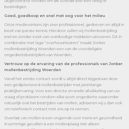
uitgevoerd te worden om de overlast snel een veilig te
beëindigen.
Goed, goedkoop en snel met oog voor het milieu
Onze medewerkers zijn zeer professioneel, gedreven en altijd in
bezit van parate kennis. Hierdoor zullen wij mollenbestrijding
snel en zonder inzet van overbodige middelen uitvoeren. Dit in
combinatie met lage “overhead kosten” maakt Jonker
mollenbestrijding Woerden een van de voordeligste
ongediertebestrijders van Woerden.
Vertrouw op de ervaring van de professionals van Jonker
mollenbestrijding Woerden
Vanaf het eerste contact wordt u altijd direct bijgestaan door
een gediplomeerd mollenbestrijder met jarenlange
praktijkervaring. Voor een directe en snelle afwikkeling van uw
vraag of probleem rondom elke soort ongedierte waaronder
natuurlijk ook het bestrijden van mollen, adviseren wij u dan ook
om telefonisch contact met ons op te nemen.
Overlast van mollen is een ongemak voor mens en gezondheid.
In sommige gevallen is een mollenplaag niet alleen