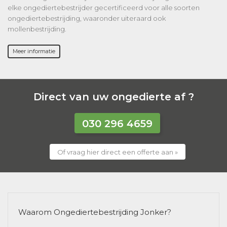
elke ongediertebestrijder gecertificeerd voor alle soorten
ongediertebestrijding, waaronder uiteraard ook
mollenbestrijding.
Meer informatie
Direct van uw ongedierte af ?
030 296 4659
Of vraag hier direct een offerte aan »
Waarom Ongediertebestrijding Jonker?