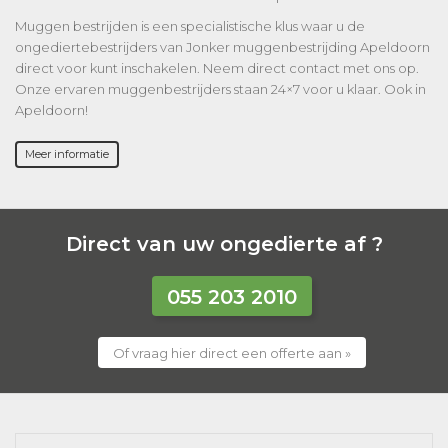
Muggen bestrijden is een specialistische klus waar u de
ongediertebestrijders van Jonker muggenbestrijding Apeldoorn
direct voor kunt inschakelen. Neem direct contact met ons op.
Onze ervaren muggenbestrijders staan 24×7 voor u klaar. Ook in
Apeldoorn!
Meer informatie
Direct van uw ongedierte af ?
055 203 2010
Of vraag hier direct een offerte aan »