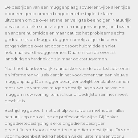
De bestrijden van een muggenplaag adviseren wij te allen tijde
door een gediplomeerd ongediertebestrijder te laten
uitvoeren om de overlast snel en veilig te beëindigen. Natuurlijk
bestaan er elektrische vliegen- en muggenvangers, spuitbussen
en andere hulpmiddelen maar dat lost het probleem slechts
gedeeltelijk op. Muggen leggen namelijk eitjes die ervoor
zorgen dat de overlast door dit soort hulpmiddelen niet
helemaal wordt weggenomen. Daarom kan de overlast
langdurig en hardnekkig zijn maar ook terugkomen.
Naast het daadwerkelijke aanpakken van de overlast adviseren
en informeren wij u als klant in het voorkomen van een nieuwe
muggenplaag. De muggenbestrijder bekijkt ter plaatse samen
met u welke vorm van muggen bestrijding en wering van de
muggen in uw woning, tuin, schuur of bedrijfsterrein het meest
geschikt is.
Bestrijding gebeurt met behulp van diverse methoden, alles
natuurlijk op een veilige en professionele wijze. Bij Jonker
ongediertebestrijding is elke ongediertebestrijder
gecertificeerd voor alle soorten ongediertebestrijding. Dus ook
voor muggenbestrijding hebben wij de juiste mensen voor u