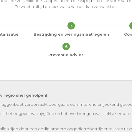
vooraf de verschillende stappen uiteen die wij bij bijna elke vorm van
Zo weet u altijd precies wat u van ons kan verwachten.
3
tarisatie
Bestrijding en weringsmaatregelen
Con
6
Preventie advies
w regio snel geholpen!
muggenbeet veroorzaakt doorgaans een irriterend en jeukend gevoe
n uit het oogpunt van hygiëne en het overbrengen van ziektekiemen is 
llen tijde door een gediplomeerd ongediertebestrijder te laten uitvo