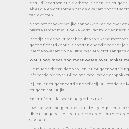
Natuurlijk bestaan er elektrische vliegen- en mugge
eitjes die ervoor zorgen dat de overlast door dit s
terugkomen.
Naast het daadwerkelijke aanpakken van de overlast 
plaatse samen met u welke vorm van muggen bestrijdin
Bestrijding gebeurt met behulp van diverse methoden, a
gecertificeerd voor alle soorten ongediertebestrijdi
insectenoverlast op de juiste manier wordt aangepakt
Wat u nog meer nog moet weten over Jonker mu
De muggenbestrijders van Jonker muggenbestrijding W
informatie hierover. Bij de aanvang van de aanpak 
Bij Jonker muggenbestrijding Wijk bij Duurstede is el
muggen natuurlijk!
Meer informatie over muggen bestrijden
Overlast van muggen komt altijd ongelegen en kan e
direct aangepakt en bestreden worden om een erger 
stoppen.
Door het broeikaseffect en de stijgende temperatur