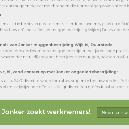
kans dat muggen ziektes meebrengen die normaal gesproken alleen in
u
n altijd in bezit van parate kennis. Hierdoor kunnen wij snel en effi
rhead kosten” maakt Jonker muggenbestrijding Wijk bij Duurstede een
onals van Jonker muggenbestrijding Wijk bij Duurstede
staan door een gediplomeerd muggenbestrijder met jarenlange praktijke
waaronder natuurlijk ook het bestrijden van muggen, adviseren wij u 
rijblijvend contact op met Jonker ongediertebestrijding!
staat u 24×7 direct te woord om al uw vragen te beantwoorden. Bel o
 een vrijblijvende offerte. U krijgt direct een professional aan de lijn
g Jonker zoekt werknemers!
Neem contact