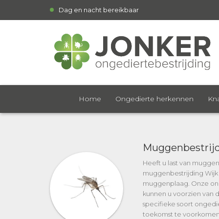
Dag en nacht bereikbaar
Home
Ongedierte herkennen
Kna
Muggenbestrijd
Heeft u last van muggen
muggenbestrijding Wijk b
muggenplaag. Onze onge
kunnen u voorzien van du
specifieke soort ongedie
toekomst te voorkomen. N