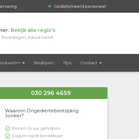
 ervaring
Gediplomeerd personeel
mer.
Bekijk alle regio's
feestdagen, lokaal tarief!
outworm
Bedrijven
Tips
Contact
030 296 4659
Waarom Ongediertebestrijding
Jonker?
Binnen 24 uur geholpen
Dag en nacht bereikbaar