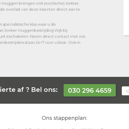
uggen brengen ook (exotische) ziektes
de overlast van deze insecten direct aan te
 specialistische klus waar u de
an Jonker muggenbestrijding Wijk bij
unt inschakelen. Neem direct contact met ons
bestrijders staan 24×7 voor u klaar. Ook in
erte af ?
Bel ons:
030 296 4659
O
Ons stappenplan: