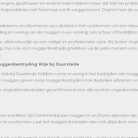
nvangers, spuitbussen en andere hulpmiddelen maar dat lost het probl
oort hulpmiddelen niet helemaal wordt weggenomen. Daarom kan de ove
adviseren en informeren wij u als klant in het voorkomen van een ni
g en wering van de muggen in uw woning, tuin, schuur of bedrijfsterre
lles natuurlijk op een veilige en professionele wijze. Bij Jonker onge
ng. Dus ook voor muggenbestrijding hebben wij de juiste mensen voor 
.
ggenbestrijding Wijk bij Duurstede
ijk bij Duurstede hebben ruime ervaring in het bestrijden van mugg
van muggen geven onze muggenbestrijders ook duidelijke adviezen v
ke ongediertebestrijder gecertificeerd voor alle soorten ongedierteb
ven schrikken zijn! Denk hierbij aan muggen in uw (horeca)keuken d
te voorkomen. Laat het muggen bestrijden dan ook altijd door een e
en op aarde komen ook steeds vaker exotische varianten van muggen 