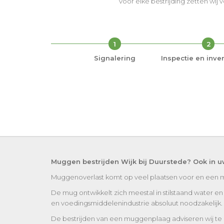
Voor elke bestrijding zetten wij 
1
2
Signalering
Inspectie en inven
Muggen bestrijden Wijk bij Duurstede? Ook in u
Muggenoverlast komt op veel plaatsen voor en een 
De mug ontwikkelt zich meestal in stilstaand water e
en voedingsmiddelenindustrie absoluut noodzakelijk.
De bestrijden van een muggenplaag adviseren wij te a