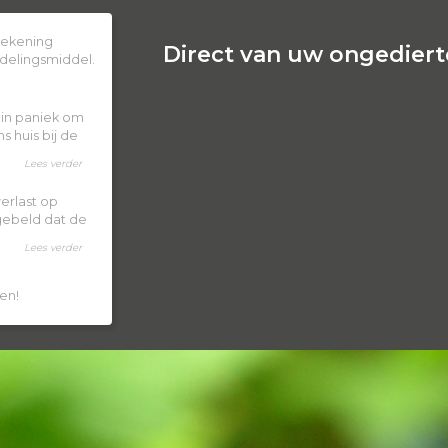
 rekening
Direct van uw ongedierte
delingsmiddel.
k in paniek om
 huis bij de
Lees verder
erlast op
 gebeld dat de
Lees verder
en!