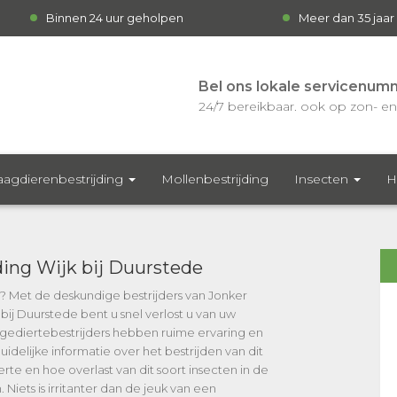
Binnen 24 uur geholpen
Meer dan 35 jaar
Bel ons lokale servicenum
24/7 bereikbaar. ook op zon- en 
agdierenbestrijding
Mollenbestrijding
Insecten
H
ing Wijk bij Duurstede
? Met de deskundige bestrijders van Jonker
ij Duurstede bent u snel verlost u van uw
diertebestrijders hebben ruime ervaring en
idelijke informatie over het bestrijden van dit
rte en hoe overlast van dit soort insecten in de
iets is irritanter dan de jeuk van een