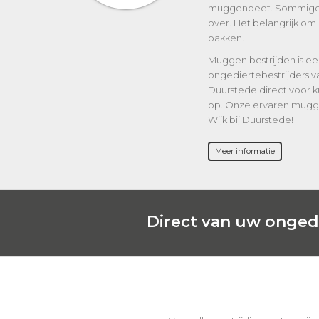
muggenbeet. Sommige m
over. Het belangrijk om 
pakken.
Muggen bestrijden is een
ongediertebestrijders v
Duurstede direct voor k
op. Onze ervaren muggen
Wijk bij Duurstede!
Meer informatie
Direct van uw ongedi