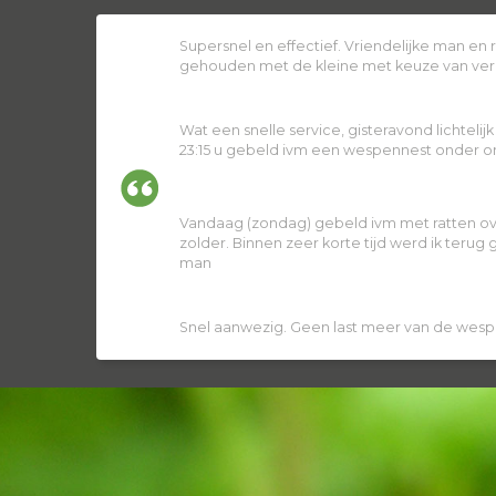
Supersnel en effectief. Vriendelijke man en
gehouden met de kleine met keuze van ver
Wat een snelle service, gisteravond lichtelij
23:15 u gebeld ivm een wespennest onder ons
Vandaag (zondag) gebeld ivm met ratten ov
zolder. Binnen zeer korte tijd werd ik terug
man
Snel aanwezig. Geen last meer van de wesp