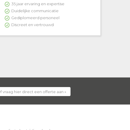
35 jaar ervaring en expertise
Duidelijke communicatie
Gediplomeerd personeel
Discreet en vertrouwd
f vraag hier direct een offerte aan »