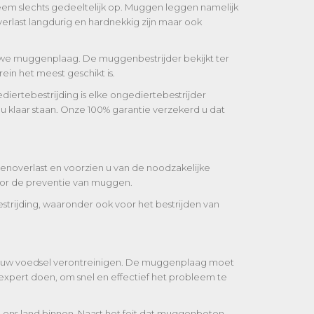
eem slechts gedeeltelijk op. Muggen leggen namelijk
rlast langdurig en hardnekkig zijn maar ook
euwe muggenplaag. De muggenbestrijder bekijkt ter
in het meest geschikt is.
diertebestrijding is elke ongediertebestrijder
u klaar staan. Onze 100% garantie verzekerd u dat
enoverlast en voorzien u van de noodzakelijke
oor de preventie van muggen.
estrijding, waaronder ook voor het bestrijden van
ie uw voedsel verontreinigen. De muggenplaag moet
xpert doen, om snel en effectief het probleem te
ons land binnen. Naast het feit dat muggenbeten