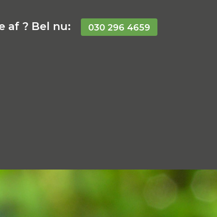
 af ? Bel nu:
030 296 4659