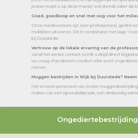
jeuken loopt u op deze manier ook steeds vaker de 
Goed, goedkoop en snel met oog voor het milie
Onze medewerkers zijn zeer professioneel, gedreven e
middelen uitvoeren. Dit in combinatie met lage “ove
bij Duurstede.
Vertrouw op de lokale ervaring van de professi
Vanaf het eerste contact wordt u altijd direct bijge
uw vraag of probleem rondom elke soort ongedierte, 
nemen.
Muggen bestrijden in Wijk bij Duurstede? Neem v
Het ervaren personeel van Jonker muggenbestrijding 
maken van een (spoed)afspraak, een deskundig advies of
Ongediertebestrijdin