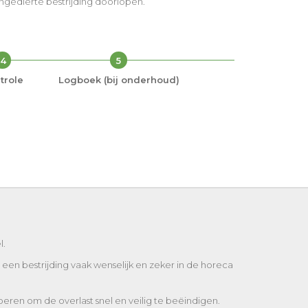
 ongedierte bestrijding doorlopen.
4
5
trole
Logboek (bij onderhoud)
l.
een bestrijding vaak wenselijk en zeker in de horeca
eren om de overlast snel en veilig te beëindigen.