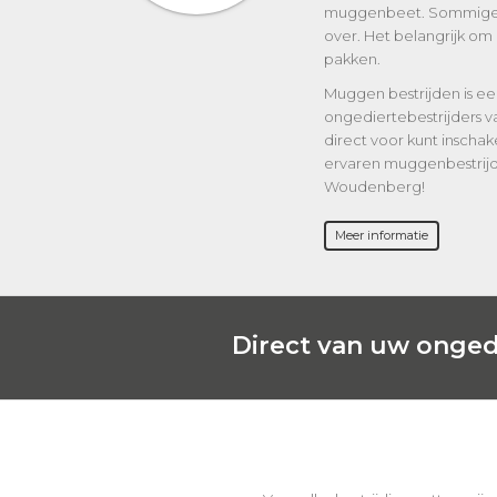
muggenbeet. Sommige m
over. Het belangrijk om 
pakken.
Muggen bestrijden is een
ongediertebestrijders
direct voor kunt inscha
ervaren muggenbestrijde
Woudenberg!
Meer informatie
Direct van uw onged