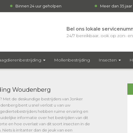
Binnen 24 uur geholpen
Meer dan 35 jaar
Bel ons lokale servicenum
24/7 bereikbaar. ook op zon- en 
agdierenbestrijding
Mollenbestrijding
Insecten
H
ding Woudenberg
? Met de deskundige bestrijders van Jonker
enberg bent u snel verlost u van uw
diertebestrijders hebben ruime ervaring en
idelijke informatie over het bestrijden van dit
rte en hoe overlast van dit soort insecten in de
iets is irritanter dan de jeuk van een