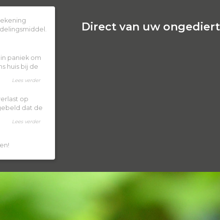
 rekening
Direct van uw ongedierte
delingsmiddel.
k in paniek om
 huis bij de
Lees verder
erlast op
 gebeld dat de
Lees verder
en!