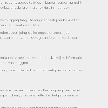
eem slechts gedeeltelijk op. Muggen leggen namelijk
rlast langdurig en hardnekkig zijn maar ook
euwe muggenplaag. De muggenbestrijder bekijkt ter
in het meest geschikt is.
diertebestrijding is elke ongediertebestrijder
u klaar staan. Onze 100% garantie verzekerd u dat
last en voorzien u van de noodzakelijke informatie
ventie van muggen.
jding, waaronder ook voor het bestrijden van muggen
ie uw voedsel verontreinigen. De muggenplaag moet
xpert doen, om snel en effectief het probleem te
ons land binnen. Naast het feit dat muggenbeten