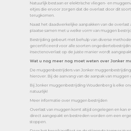
Natuurlijk bestaan er elektrische vliegen- en mugge
eitjes die ervoor zorgen dat de overlast door dit s
terugkomen.
Naast het daadwerkelijke aanpakken van de overlast 
plaatse samen met u welke vorm van muggen bestrijdin
Bestrijding gebeurt met behulp van diverse methoden, a
gecertificeerd voor alle soorten ongediertebestrijdi
insectenoverlast op de juiste manier wordt aangepakt
Wat u nog meer nog moet weten over Jonker 
De muggenbestrijders van Jonker muggenbestrijding 
hierover. Bij de aanvang van de aanpak van muggen 
Bij Jonker muggenbestrijding Woudenberg is elke ong
natuurlijk!
Meer informatie over muggen bestrijden
Overlast van muggen komt altijd ongelegen en kan e
direct aangepakt en bestreden worden om een erger 
stoppen.
Door het broeikaseffect en de stijgende temperatur