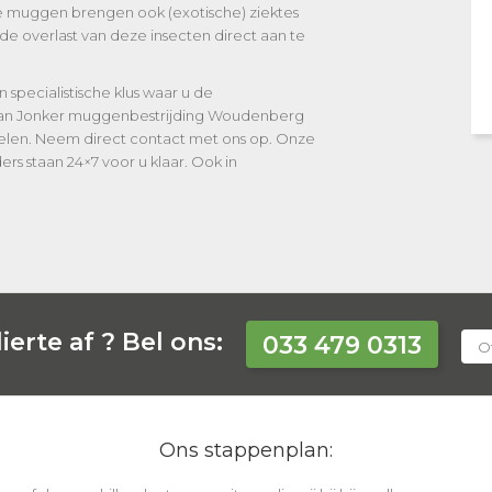
uggen brengen ook (exotische) ziektes
de overlast van deze insecten direct aan te
 specialistische klus waar u de
 van Jonker muggenbestrijding Woudenberg
kelen. Neem direct contact met ons op. Onze
rs staan 24×7 voor u klaar. Ook in
ierte af ?
Bel ons:
033 479 0313
Of
Ons stappenplan: