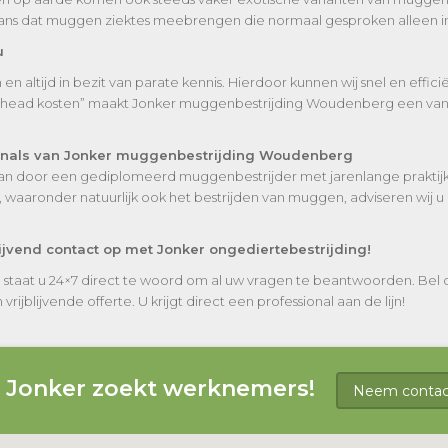
kans dat muggen ziektes meebrengen die normaal gesproken alleen in
u
n altijd in bezit van parate kennis. Hierdoor kunnen wij snel en effi
erhead kosten” maakt Jonker muggenbestrijding Woudenberg een van 
ionals van Jonker muggenbestrijding Woudenberg
staan door een gediplomeerd muggenbestrijder met jarenlange praktijke
waaronder natuurlijk ook het bestrijden van muggen, adviseren wij u 
jvend contact op met Jonker ongediertebestrijding!
 staat u 24×7 direct te woord om al uw vragen te beantwoorden. Be
ijblijvende offerte. U krijgt direct een professional aan de lijn!
g Jonker zoekt werknemers!
Neem contact