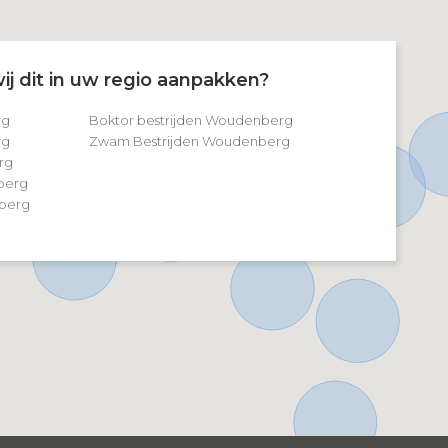
ij dit in uw regio aanpakken?
rg
Boktor bestrijden Woudenberg
rg
Zwam Bestrijden Woudenberg
rg
nberg
berg