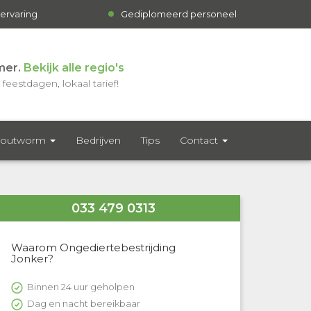
 ervaring
Gediplomeerd personeel
mer.
Bekijk alle regio's
feestdagen, lokaal tarief!
outworm
Bedrijven
Tips
Contact
033 479 0313
Waarom Ongediertebestrijding
Jonker?
Binnen 24 uur geholpen
Dag en nacht bereikbaar