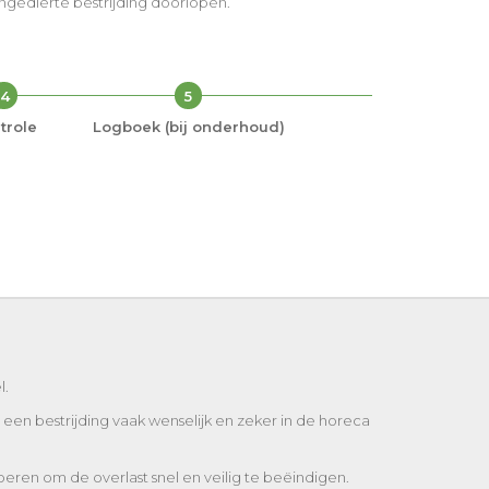
 ongedierte bestrijding doorlopen.
4
5
trole
Logboek (bij onderhoud)
l.
een bestrijding vaak wenselijk en zeker in de horeca
eren om de overlast snel en veilig te beëindigen.