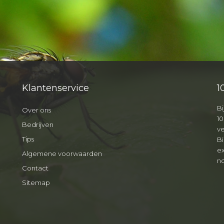
Klantenservice
1
Bi
Over ons
10
Bedrijven
v
Tips
B
ex
Algemene voorwaarden
no
Contact
Sitemap