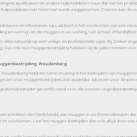
nvangers, spuitbussen en andere hulpmiddelen maar dat lost het probl
oort hulpmiddelen niet helemaal wordt weggenomen. Daarom kan de ove
adviseren en informeren wij u als klant in het voorkomen van een ni
g en wering van de muggen in uw woning, tuin, schuur of bedrijfsterre
lles natuurlijk op een veilige en professionele wijze. Bij Jonker onge
ng. Dus ook voor muggenbestrijding hebben wij de juiste mensen voor 
.
muggenbestrijding Woudenberg
Woudenberg hebben ruime ervaring in het bestrijden van muggenover
geven onze muggenbestrijders ook duidelijke adviezen voor de pre
ediertebestrijder gecertificeerd voor alle soorten ongediertebestri
ven schrikken zijn! Denk hierbij aan muggen in uw (horeca)keuken d
te voorkomen. Laat het muggen bestrijden dan ook altijd door een e
en op aarde komen ook steeds vaker exotische varianten van muggen 