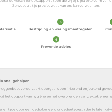
vooraf de verschillende stappen uiteen die wij bij bijna elke vorm van
Zo weet u altijd precies wat u van ons kan verwachten.
3
tarisatie
Bestrijding en weringsmaatregelen
Con
6
Preventie advies
o snel geholpen!
muggenbeet veroorzaakt doorgaans een irriterend en jeukend gevoe
n uit het oogpunt van hygiëne en het overbrengen van ziektekiemen is 
llen tijde door een gediplomeerd ongediertebestrijder te laten uitvo