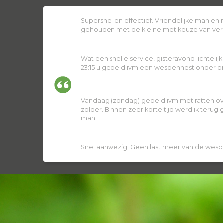
Supersnel en effectief. Vriendelijke man en
gehouden met de kleine met keuze van ver
Wat een snelle service, gisteravond lichtelij
23:15 u gebeld ivm een wespennest onder ons
Vandaag (zondag) gebeld ivm met ratten ov
zolder. Binnen zeer korte tijd werd ik terug
man
Snel aanwezig. Geen last meer van de wesp