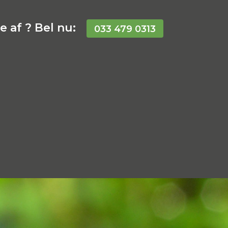
 af ? Bel nu:
033 479 0313