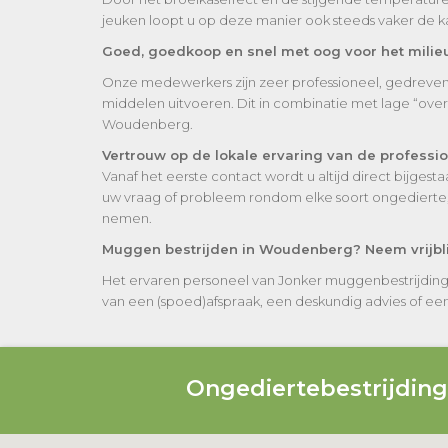
jeuken loopt u op deze manier ook steeds vaker de 
Goed, goedkoop en snel met oog voor het milie
Onze medewerkers zijn zeer professioneel, gedreven e
middelen uitvoeren. Dit in combinatie met lage “ov
Woudenberg.
Vertrouw op de lokale ervaring van de profess
Vanaf het eerste contact wordt u altijd direct bijge
uw vraag of probleem rondom elke soort ongedierte, 
nemen.
Muggen bestrijden in Woudenberg? Neem vrijbli
Het ervaren personeel van Jonker muggenbestrijding
van een (spoed)afspraak, een deskundig advies of een vr
Ongediertebestrijdin