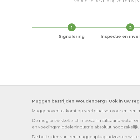
Voor elke bestrijding zetten wij 
1
2
Signalering
Inspectie en inven
Muggen bestrijden Woudenberg? Ook in uw regi
Muggenoverlast komt op veel plaatsen voor en een 
De mug ontwikkelt zich meestal in stilstaand water e
en voedingsmiddelenindustrie absoluut noodzakelijk.
De bestrijden van een muggenplaag adviseren wij te a