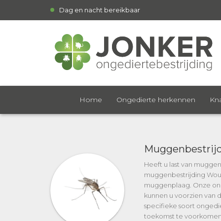
Dag en nacht bereikbaar
Home
Ongedierte herkennen
Kna
Muggenbestrij
Heeft u last van muggen
muggenbestrijding Woud
muggenplaag. Onze onge
kunnen u voorzien van du
specifieke soort ongedie
toekomst te voorkomen. N