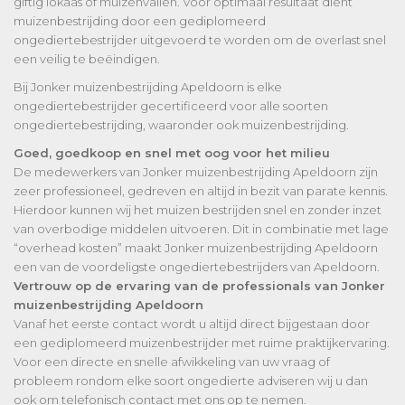
giftig lokaas of muizenvallen. Voor optimaal resultaat dient
muizenbestrijding door een gediplomeerd
ongediertebestrijder uitgevoerd te worden om de overlast snel
een veilig te beëindigen.
Bij Jonker muizenbestrijding Apeldoorn is elke
ongediertebestrijder gecertificeerd voor alle soorten
ongediertebestrijding, waaronder ook muizenbestrijding.
Goed, goedkoop en snel met oog voor het milieu
De medewerkers van Jonker muizenbestrijding Apeldoorn zijn
zeer professioneel, gedreven en altijd in bezit van parate kennis.
Hierdoor kunnen wij het muizen bestrijden snel en zonder inzet
van overbodige middelen uitvoeren. Dit in combinatie met lage
“overhead kosten” maakt Jonker muizenbestrijding Apeldoorn
een van de voordeligste ongediertebestrijders van Apeldoorn.
Vertrouw op de ervaring van de professionals van Jonker
muizenbestrijding Apeldoorn
Vanaf het eerste contact wordt u altijd direct bijgestaan door
een gediplomeerd muizenbestrijder met ruime praktijkervaring.
Voor een directe en snelle afwikkeling van uw vraag of
probleem rondom elke soort ongedierte adviseren wij u dan
ook om telefonisch contact met ons op te nemen.