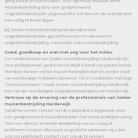
giftig lokaas of muizenvallen. Voor optimaal resultaat dient
muizenbestrijding door een gediplomeerd
ongediertebestrijder uitgevoerd te worden om de overlast snel
een veilig te beëindigen.
Bij Jonker muizenbestrijding Harderwijk is elke
ongediertebestrijder gecertificeerd voor alle soorten
ongediertebestrijding, waaronder ook muizenbestrijding.
Goed, goedkoop en snel met oog voor het milieu
De medewerkers van Jonker muizenbestrijding Harderwijk zijn
zeer professioneel, gedreven en altijd in bezit van parate kennis.
Hierdoor kunnen wij het muizen bestrijden snel en zonder inzet
van overbodige middelen uitvoeren. Dit in combinatie met lage
“overhead kosten” maakt Jonker muizenbestrijding Harderwijk
een van de voordeligste ongediertebestrijders van Harderwijk.
Vertrouw op de ervaring van de professionals van Jonker
muizenbestrijding Harderwijk
Vanaf het eerste contact wordt u altijd direct bijgestaan door
een gediplomeerd muizenbestrijder met ruime praktijkervaring.
Voor een directe en snelle afwikkeling van uw vraag of
probleem rondom elke soort ongedierte adviseren wij u dan
ook om telefonisch contact met ons op te nemen.