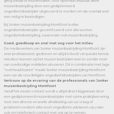
giftig lokaas of muizenvallen. Voor optimaal resultaat dient
muizenbestrijding door een gediplomeerd
ongediertebestrijder uitgevoerd te worden om de overlast snel
een veilig te beëindigen.
Bij Jonker muizenbestrijding Montfoort is elke
ongediertebestrijder gecertificeerd voor alle soorten
ongediertebestrijding, waaronder ook muizenbestrijding.
Goed, goedkoop en snel met oog voor het milieu
De medewerkers van Jonker muizenbestrijding Montfoort zijn
zeer professioneel, gedreven en altijd in bezit van parate kennis.
Hierdoor kunnen wij het muizen bestrijden snel en zonder inzet
van overbodige middelen uitvoeren. Dit in combinatie met lage
“overhead kosten” maakt Jonker muizenbestrijding Montfoort
een van de voordeligste ongediertebestrijders van Montfoort.
Vertrouw op de ervaring van de professionals van Jonker
muizenbestrijding Montfoort
Vanaf het eerste contact wordt u altijd direct bijgestaan door
een gediplomeerd muizenbestrijder met ruime praktijkervaring.
Voor een directe en snelle afwikkeling van uw vraag of
probleem rondom elke soort ongedierte adviseren wij u dan
ook om telefonisch contact met ons op te nemen.