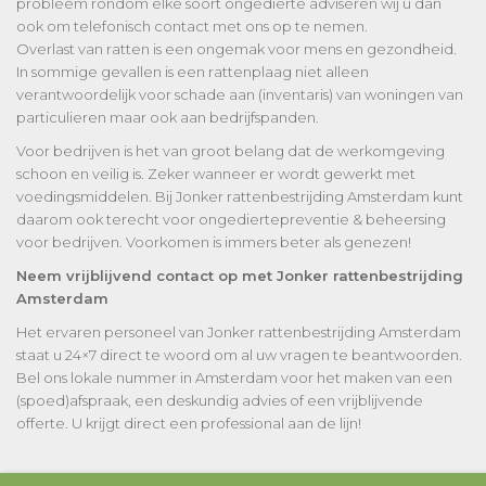
probleem rondom elke soort ongedierte adviseren wij u dan
ook om telefonisch contact met ons op te nemen.
Overlast van ratten is een ongemak voor mens en gezondheid.
In sommige gevallen is een rattenplaag niet alleen
verantwoordelijk voor schade aan (inventaris) van woningen van
particulieren maar ook aan bedrijfspanden.
Voor bedrijven is het van groot belang dat de werkomgeving
schoon en veilig is. Zeker wanneer er wordt gewerkt met
voedingsmiddelen. Bij Jonker rattenbestrijding Amsterdam kunt
daarom ook terecht voor ongediertepreventie & beheersing
voor bedrijven. Voorkomen is immers beter als genezen!
Neem vrijblijvend contact op met Jonker rattenbestrijding
Amsterdam
Het ervaren personeel van Jonker rattenbestrijding Amsterdam
staat u 24×7 direct te woord om al uw vragen te beantwoorden.
Bel ons lokale nummer in Amsterdam voor het maken van een
(spoed)afspraak, een deskundig advies of een vrijblijvende
offerte. U krijgt direct een professional aan de lijn!