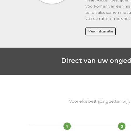
Naast Ratten bestrijden a
voorkomen van een nieuw
ter plaatse samen met u
van de ratten in huis het
Meer informatie
Direct van uw onged
Voor elke bestrijding zetten wij 
1
2