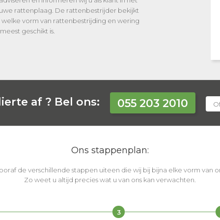
dviseren en informeren wij u als klant in het
e rattenplaag. De rattenbestrijder bekijkt
 welke vorm van rattenbestrijding en wering
 meest geschikt is.
ierte af ?
Bel ons:
055 203 2010
Of
Ons stappenplan:
vooraf de verschillende stappen uiteen die wij bij bijna elke vorm van
Zo weet u altijd precies wat u van ons kan verwachten.
3