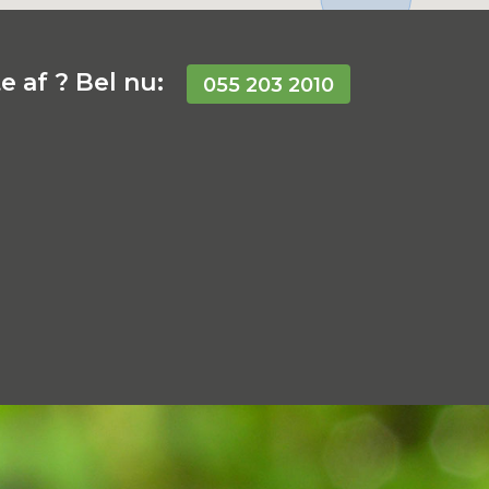
 af ? Bel nu:
055 203 2010