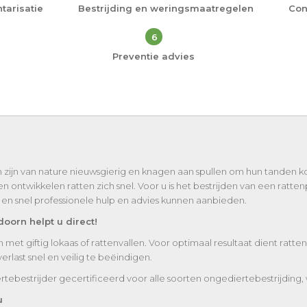
tarisatie
Bestrijding en weringsmaatregelen
Con
6
Preventie advies
n zijn van nature nieuwsgierig en knagen aan spullen om hun tanden 
zen ontwikkelen ratten zich snel. Voor u is het bestrijden van een ra
ct en snel professionele hulp en advies kunnen aanbieden.
doorn helpt u direct!
n met giftig lokaas of rattenvallen. Voor optimaal resultaat dient rat
last snel en veilig te beëindigen.
rtebestrijder gecertificeerd voor alle soorten ongediertebestrijding,
u