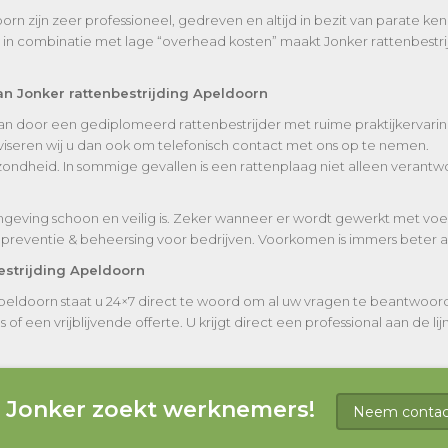
zijn zeer professioneel, gedreven en altijd in bezit van parate kennis
 in combinatie met lage “overhead kosten” maakt Jonker rattenbestr
an Jonker rattenbestrijding Apeldoorn
taan door een gediplomeerd rattenbestrijder met ruime praktijkervarin
iseren wij u dan ook om telefonisch contact met ons op te nemen.
ndheid. In sommige gevallen is een rattenplaag niet alleen verantwo
geving schoon en veilig is. Zeker wanneer er wordt gewerkt met voed
reventie & beheersing voor bedrijven. Voorkomen is immers beter a
estrijding Apeldoorn
Apeldoorn staat u 24×7 direct te woord om al uw vragen te beantwoor
 een vrijblijvende offerte. U krijgt direct een professional aan de lijn
g Jonker zoekt werknemers!
Neem contact