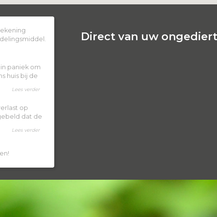
 rekening
Direct van uw ongedierte
delingsmiddel.
k in paniek om
 huis bij de
Lees verder
erlast op
 gebeld dat de
Lees verder
en!