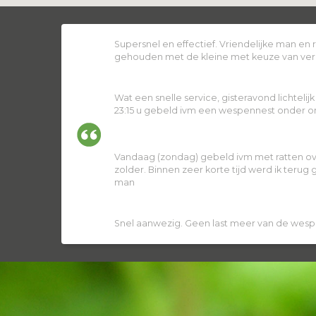
Supersnel en effectief. Vriendelijke man en
gehouden met de kleine met keuze van ver
Wat een snelle service, gisteravond lichtelij
23:15 u gebeld ivm een wespennest onder ons
Vandaag (zondag) gebeld ivm met ratten ov
zolder. Binnen zeer korte tijd werd ik terug
man
Snel aanwezig. Geen last meer van de wesp