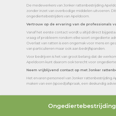
De medewerkers van Jonker rattenbestrijding Apeldoorn 
zonder inzet van overbodige middelen uitvoeren. Dit
ongediertebestrijders van Apeldoorn.
Vertrouw op de ervaring van de professionals v
Vanaf het eerste contact wordt u altijd direct bijges
vraag of probleem rondom elke soort ongedierte adv
Overlast van ratten is een ongemak voor mens en gezo
van particulieren maar ook aan bedrijfspanden.
Voor bedrijven is het van groot belang dat de werkom
Apeldoorn kunt daarom ook terecht voor ongediertep
Neem vrijblijvend contact op met Jonker rattenb
Het ervaren personeel van Jonker rattenbestrijding 
maken van een (spoed)afspraak, een deskundig advies of
Ongediertebestrijdin