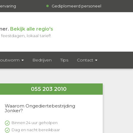
 ervaring
Gediplomeerd personeel
mer.
Bekijk alle regio's
feestdagen, lokaal tarief!
outworm
Bedrijven
Tips
Contact
055 203 2010
Waarom Ongediertebestrijding
Jonker?
Binnen 24 uur geholpen
Dag en nacht bereikbaar