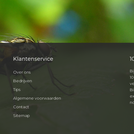
Klantenservice
1
Bi
Over ons
10
Bedrijven
v
Tips
B
ex
Algemene voorwaarden
no
Contact
Sitemap