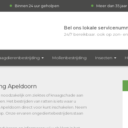
Binnen 24 uur geholpen
Meer dan 35 jaar
Bel ons lokale servicenum
24/7 bereikbaar. ook op zon- en 
agdierenbestrijding
Mollenbestrijding
Insecten
H
ing Apeldoorn
ak noodzakelijk om ziektes of knaagschade aan
 Het bestrijden van ratten is iets waar u
g Apeldoorn direct voor kunt inschakelen. Neem
op. Onze ervaren ongediertebestrijders staan