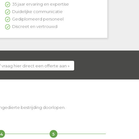
35 jaar ervaring en expertise
Duidelijke communicatie
Gediplomeerd personeel
Discreet en vertrouwd
 vraag hier direct een offerte aan »
 ongedierte bestrijding doorlopen.
4
5