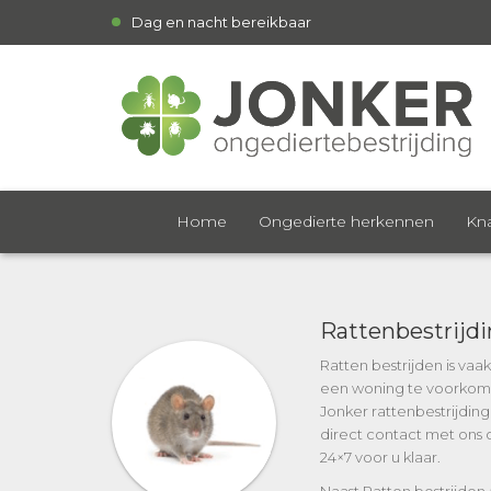
Dag en nacht bereikbaar
Home
Ongedierte herkennen
Kna
Rattenbestrijd
Ratten bestrijden is va
een woning te voorkomen.
Jonker rattenbestrijdin
direct contact met ons 
24×7 voor u klaar.