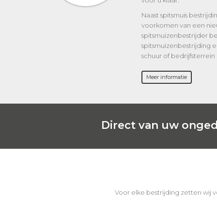
voor u klaar.
Naast spitsmuis bestrijdi
voorkomen van een nie
spitsmuizenbestrijder b
spitsmuizenbestrijding e
schuur of bedrijfsterrein
Meer informatie
Direct van uw onged
Voor elke bestrijding zetten wij 