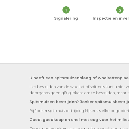
1
2
Signalering
Inspectie en inven
U heeft een spitsmuizenplaag of woelrattenpla
Het bestrijden van de woelrat of spitmuis kunt u niet v
doorgaans geen giftig lokaas om te bestrijden, maar 
Spitsmuizen bestrijden? Jonker spitsmuisbestrijd
Bij Jonker spitsmuisbestrijding Nijkerk is elke ongedie
Goed, goedkoop en snel met oog voor het milie
Onze medewerkers zijn zeer professioneel, gedreven en 