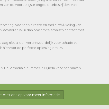
en van de voordeligste ongediertebestrijders van
ervaring. Voor een directe en snelle afwikkeling van
, adviseren wij u dan ook om telefonisch contact met
laag niet alleen verantwoordelijk voor schade van
 is hiervoor de perfecte oplossing om uw
en. Bel ons lokale nummer in Nijkerk voor het maken
 met ons op voor meer informatie