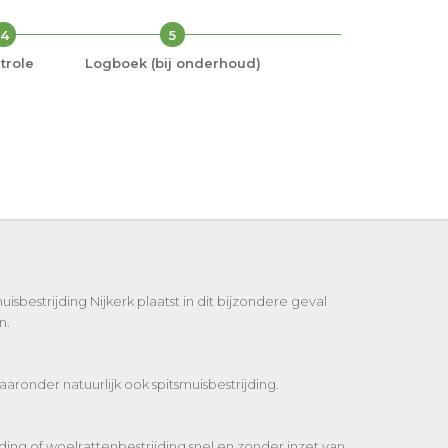
4
5
trole
Logboek (bij onderhoud)
isbestrijding Nijkerk plaatst in dit bijzondere geval
n.
aaronder natuurlijk ook spitsmuisbestrijding.
jding of woelrattenbestrijding snel en zonder inzet van