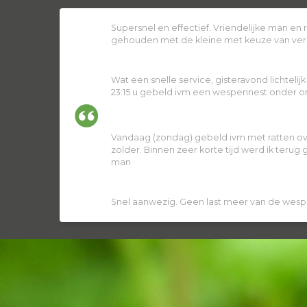
Supersnel en effectief. Vriendelijke man en
gehouden met de kleine met keuze van ver
Wat een snelle service, gisteravond lichtelij
23:15 u gebeld ivm een wespennest onder ons
Vandaag (zondag) gebeld ivm met ratten ov
zolder. Binnen zeer korte tijd werd ik terug
man
Snel aanwezig. Geen last meer van de wesp