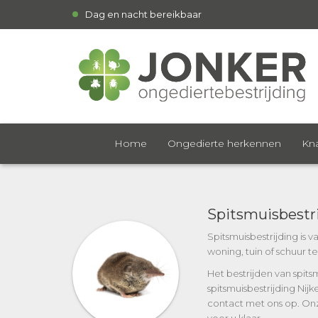
Dag en nacht bereikbaar
Home
Ongedierte herkennen
Kna
Spitsmuisbestri
Spitsmuisbestrijding is 
woning, tuin of schuur t
Het bestrijden van spits
spitsmuisbestrijding Nij
contact met ons op. Onz