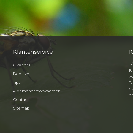
Klantenservice
1
Bi
Over ons
10
Bedrijven
v
Tips
B
ex
Algemene voorwaarden
no
Contact
Sitemap