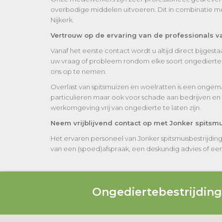
overbodige middelen uitvoeren. Dit in combinatie met
Nijkerk.
Vertrouw op de ervaring van de professionals va
Vanaf het eerste contact wordt u altijd direct bijges
uw vraag of probleem rondom elke soort ongedierte w
ons op te nemen.
Overlast van spitsmuizen en woelratten is een ongem
particulieren maar ook voor schade aan bedrijven en 
werkomgeving vrij van ongedierte te laten zijn.
Neem vrijblijvend contact op met Jonker spitsmu
Het ervaren personeel van Jonker spitsmuisbestrijdin
van een (spoed)afspraak, een deskundig advies of een vr
Ongediertebestrijdin