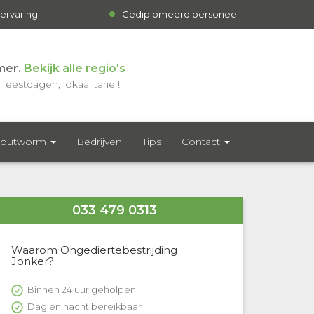
 ervaring
Gediplomeerd personeel
mer.
Bekijk alle regio's
feestdagen, lokaal tarief!
outworm
Bedrijven
Tips
Contact
033 479 0313
Waarom Ongediertebestrijding
Jonker?
Binnen 24 uur geholpen
Dag en nacht bereikbaar