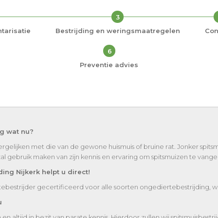
3
tarisatie
Bestrijding en weringsmaatregelen
Con
6
Preventie advies
ag wat nu?
ergelijken met die van de gewone huismuis of bruine rat. Jonker spitsmu
zal gebruik maken van zijn kennis en ervaring om spitsmuizen te vange
ing Nijkerk helpt u direct!
rtebestrijder gecertificeerd voor alle soorten ongediertebestrijding, w
u
altijd in bezit van parate kennis. Hierdoor zullen wij spitsmuisbestri