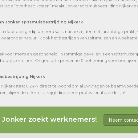
 lage “overhead kosten” maakt Jonker spitsmuisbestrijding Nijkerk e
n Jonker spitsmuisbestrijding Nijkerk
taan door een gediplomeerd spitsmuisbestrijder met jarenlange praktijk
aaronder natuurlijk ook het bestrijden van spitsmuizen en woelratten
ak voor mens en gezondheid. In sommige gevallen is een spitsmuizenp
bedrijfsterreinen. Ongedierte preventie & beheersing voor bedrijven
isbestrijding Nijkerk
g Nijkerk staat u 24×7 direct te woord om al uw vragen te beantwoord
ijblijvende offerte. U krijgt direct een professional aan de lijn!
g Jonker zoekt werknemers!
Neem contact