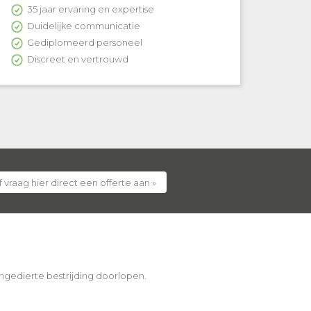
35 jaar ervaring en expertise
Duidelijke communicatie
Gediplomeerd personeel
Discreet en vertrouwd
 vraag hier direct een offerte aan »
 ongedierte bestrijding doorlopen.