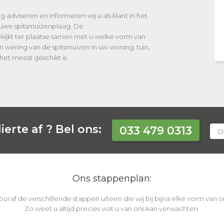
ng adviseren en informeren wij u als klant in het
uwe spitsmuizenplaag. De
ekijkt ter plaatse samen met u welke vorm van
n wering van de spitsmuizen in uw woning, tuin,
 het meest geschikt is.
ierte af ?
Bel ons:
033 479 0313
Of
Ons stappenplan:
vooraf de verschillende stappen uiteen die wij bij bijna elke vorm van
Zo weet u altijd precies wat u van ons kan verwachten.