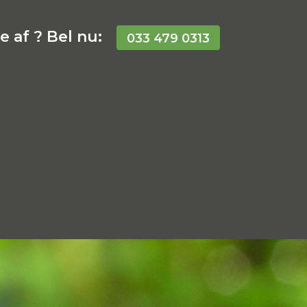
 af ? Bel nu:
033 479 0313