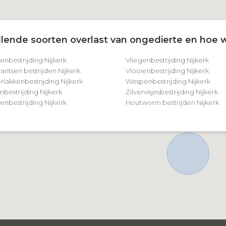
lende soorten overlast van ongedierte en hoe w
enbestrijding Nijkerk
Vliegenbestrijding Nijkerk
ntsen bestrijden Nijkerk
Vlooienbestrijding Nijkerk
rlakkenbestrijding Nijkerk
Wespenbestrijding Nijkerk
nbestrijding Nijkerk
Zilvervisjesbestrijding Nijkerk
nbestrijding Nijkerk
Houtworm bestrijden Nijkerk