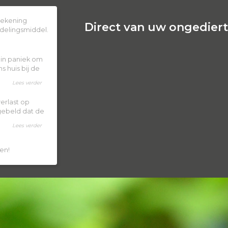
 rekening
Direct van uw ongedierte
delingsmiddel.
k in paniek om
 huis bij de
Lees verder
erlast op
 gebeld dat de
Lees verder
en!