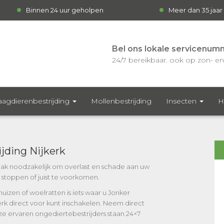
Binnen 24 uur geholpen
Meer dan 35 jaar
Bel ons lokale servicenum
24/7 bereikbaar. ook op zon- en 
agdierenbestrijding
Mollenbestrijding
Insecten
H
jding Nijkerk
vaak noodzakelijk om overlast en schade aan uw
e stoppen of juist te voorkomen.
muizen of woelratten is iets waar u Jonker
kerk direct voor kunt inschakelen. Neem direct
e ervaren ongediertebestrijders staan 24×7