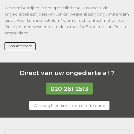
Wespen bestrijden is een specialistische klus waar u de
ongediertebestrijders van Jonker wespenbestrijding Amsterdam
direct voor kunt inschakelen. Neem direct contact met ons op.
Onze ervaren wespenbestrijders staan 24×7 voor u klaar. Ook in
Amsterdam!
Meer informatie
Direct van uw ongedierte af ?
020 261 2513
Of vraag hier direct een offerte aan »