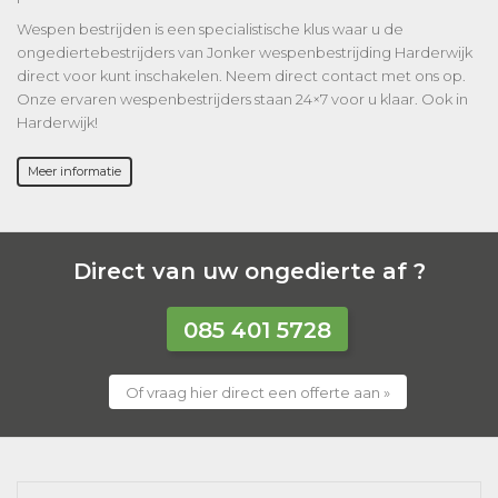
Wespen bestrijden is een specialistische klus waar u de
ongediertebestrijders van Jonker wespenbestrijding Harderwijk
direct voor kunt inschakelen. Neem direct contact met ons op.
Onze ervaren wespenbestrijders staan 24×7 voor u klaar. Ook in
Harderwijk!
Meer informatie
Direct van uw ongedierte af ?
085 401 5728
Of vraag hier direct een offerte aan »