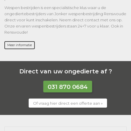
Wespen bestrijden is een specialistische klus waar u de
ongediertebestrijders van Jonker wespenbestrijding Renswoude
direct voor kunt inschakelen. Neem direct contact met ons op.
Onze ervaren wespenbestrijders staan 24×7 voor u klaar. Ook in
Renswoude!
Meer informatie
Direct van uw ongedierte af ?
031 870 0684
Of vraag hier direct een offerte aan »