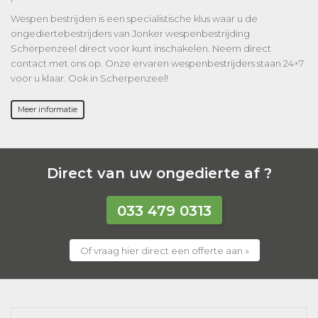
Wespen bestrijden is een specialistische klus waar u de
ongediertebestrijders van Jonker wespenbestrijding
Scherpenzeel direct voor kunt inschakelen. Neem direct
contact met ons op. Onze ervaren wespenbestrijders staan 24×7
voor u klaar. Ook in Scherpenzeel!
Meer informatie
Direct van uw ongedierte af ?
033 479 0313
Of vraag hier direct een offerte aan »