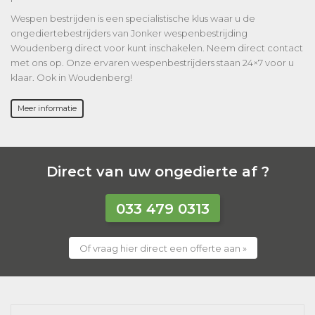
Wespen bestrijden is een specialistische klus waar u de
ongediertebestrijders van Jonker wespenbestrijding
Woudenberg direct voor kunt inschakelen. Neem direct contact
met ons op. Onze ervaren wespenbestrijders staan 24×7 voor u
klaar. Ook in Woudenberg!
Meer informatie
Direct van uw ongedierte af ?
033 479 0313
Of vraag hier direct een offerte aan »