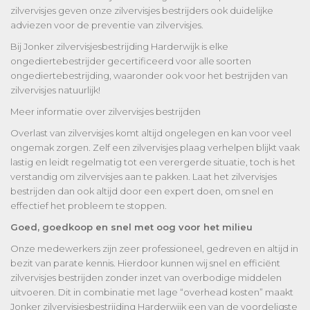
zilvervisjes geven onze zilvervisjes bestrijders ook duidelijke
adviezen voor de preventie van zilvervisjes.
Bij Jonker zilvervisjesbestrijding Harderwijk is elke
ongediertebestrijder gecertificeerd voor alle soorten
ongediertebestrijding, waaronder ook voor het bestrijden van
zilvervisjes natuurlijk!
Meer informatie over zilvervisjes bestrijden
Overlast van zilvervisjes komt altijd ongelegen en kan voor veel
ongemak zorgen. Zelf een zilvervisjes plaag verhelpen blijkt vaak
lastig en leidt regelmatig tot een verergerde situatie, toch is het
verstandig om zilvervisjes aan te pakken. Laat het zilvervisjes
bestrijden dan ook altijd door een expert doen, om snel en
effectief het probleem te stoppen.
Goed, goedkoop en snel met oog voor het milieu
Onze medewerkers zijn zeer professioneel, gedreven en altijd in
bezit van parate kennis. Hierdoor kunnen wij snel en efficiënt
zilvervisjes bestrijden zonder inzet van overbodige middelen
uitvoeren. Dit in combinatie met lage “overhead kosten” maakt
Jonker zilvervisjesbestrijding Harderwijk een van de voordeligste