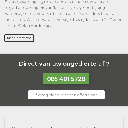
Zilvervisjesbestrijding is een specialistische klus waar u de
ongediertebestrijders van Jonker zilvervisjesbestrijding
Harderwijk direct voor kunt inschakelen. Neem direct contact
met ons op. Onze ervaren zilvervisjes bestrijders staan 24×7 voor
u klaar. Ook in Harderwijk!
Meer informatie
Direct van uw ongedierte af ?
085 401 5728
Of vraag hier direct een offerte aan »