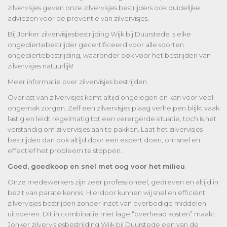
zilvervisjes geven onze zilvervisjes bestrijders ook duidelijke
adviezen voor de preventie van zilvervisjes.
Bij Jonker zilvervisjesbestrijding Wijk bij Duurstede is elke
ongediertebestrijder gecertificeerd voor alle soorten
ongediertebestrijding, waaronder ook voor het bestrijden van
zilvervisjes natuurlijk!
Meer informatie over zilvervisjes bestrijden
Overlast van zilvervisjes komt altijd ongelegen en kan voor veel
ongemak zorgen. Zelf een zilvervisjes plaag verhelpen blijkt vaak
lastig en leidt regelmatig tot een verergerde situatie, toch is het
verstandig om zilvervisjes aan te pakken. Laat het zilvervisjes
bestrijden dan ook altijd door een expert doen, om snel en
effectief het probleem te stoppen.
Goed, goedkoop en snel met oog voor het milieu
Onze medewerkers zijn zeer professioneel, gedreven en altijd in
bezit van parate kennis. Hierdoor kunnen wij snel en efficiënt
zilvervisjes bestrijden zonder inzet van overbodige middelen
uitvoeren. Dit in combinatie met lage “overhead kosten” maakt
Jonker zilvervisjesbestrijding Wijk bij Duurstede een van de