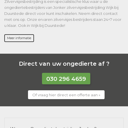
Zilvervisjesbestrijding is een specialistische klus waar u de
ongediertebestrijders van Jonker zilvervisjesbestrijding Wijk bij
Duurstede direct voor kunt inschakelen. Neem direct contact
met ons op. Onze ervaren zilvervisjes bestrijders staan 24×7 voor
u klaar. Ook in Wijk bij Duurstede!
Meer informatie
Direct van uw ongedierte af ?
030 296 4659
Of vraag hier direct een offerte aan »