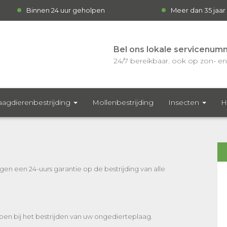
Binnen 24 uur geholpen
Meer dan 35 jaar
Bel ons lokale servicenum
24/7 bereikbaar. ook op zon- en 
agdierenbestrijding
Mollenbestrijding
Insecten
H
en een 24-uurs garantie op de bestrijding van alle
pen bij het bestrijden van uw ongedierteplaag.