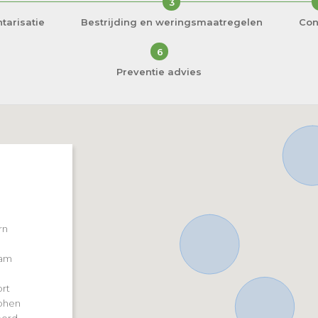
3
tarisatie
Bestrijding en weringsmaatregelen
Con
6
Preventie advies
rn
dam
rt
phen