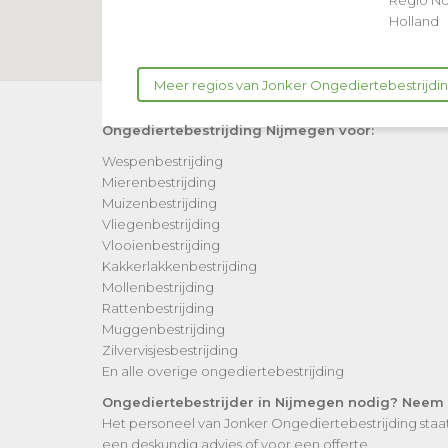
Regio N
Holland
Meer regios van Jonker Ongediertebestrijdi
Ongediertebestrijding Nijmegen voor:
Wespenbestrijding
Mierenbestrijding
Muizenbestrijding
Vliegenbestrijding
Vlooienbestrijding
Kakkerlakkenbestrijding
Mollenbestrijding
Rattenbestrijding
Muggenbestrijding
Zilvervisjesbestrijding
En alle overige ongediertebestrijding
Ongediertebestrijder in Nijmegen nodig? Neem vr
Het personeel van Jonker Ongediertebestrijding sta
een deskundig advies of voor een offerte.