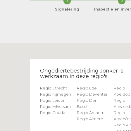
1
2
Signalering
Inspectie en inven
Ongediertebestrijding Jonker is
werkzaam in deze regio's
Regio Utrecht
Regio Ede
Regio
Regio Nijmegen
Regio Deventer
Apeldoo
Regio Leiden
Regio Den
Regio
Regio Hilversum
Bosch
Amster
Regio Gouda
Regio Arnhem
Regio
Regio Almere
Amersfoo
Regio Al