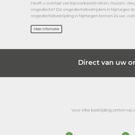
Heeft u overlast van bijvoorbeeld ratten, muizen, vl
ongedierte? De ongediertebestrijders in Nijmegen sta
ongediertebestrijding in Nijmegen binnen 24 uur, ook
Meer informatie
Direct van uw o
Voor elke bestrijding zetten wij 