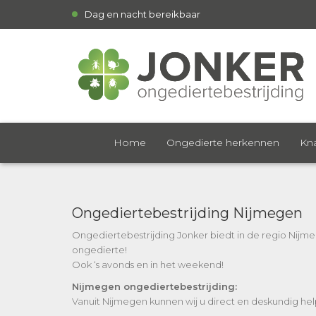
Dag en nacht bereikbaar
Home
Ongedierte herkennen
Kna
Ongediertebestrijding Nijmegen
Ongediertebestrijding Jonker biedt in de regio Nijmeg
ongedierte!
Ook ‘s avonds en in het weekend!
Nijmegen ongediertebestrijding:
Vanuit Nijmegen kunnen wij u direct en deskundig hel