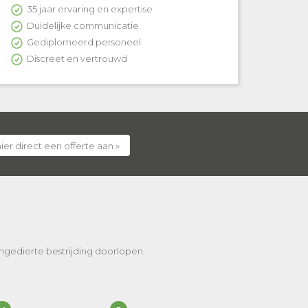
35 jaar ervaring en expertise
Duidelijke communicatie
Gediplomeerd personeel
Discreet en vertrouwd
ier direct een offerte aan »
 ongedierte bestrijding doorlopen.