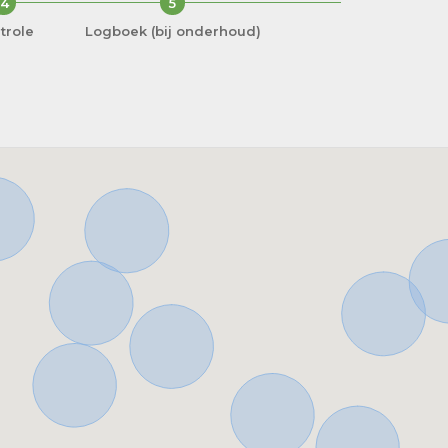
4
5
trole
Logboek (bij onderhoud)