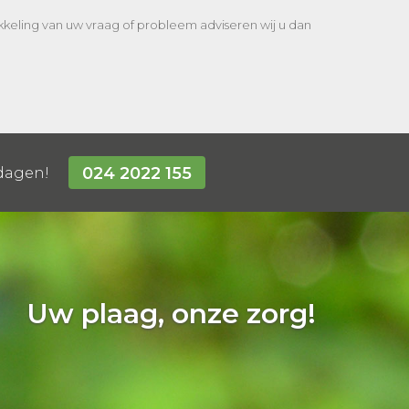
ikkeling van uw vraag of probleem adviseren wij u dan
024 2022 155
tdagen!
Uw plaag, onze zorg!