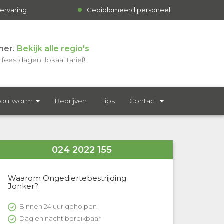
 ervaring
Gediplomeerd personeel
mer.
Bekijk alle regio's
feestdagen, lokaal tarief!
outworm
Bedrijven
Tips
Contact
024 2022 155
Waarom Ongediertebestrijding
Jonker?
Binnen 24 uur geholpen
Dag en nacht bereikbaar