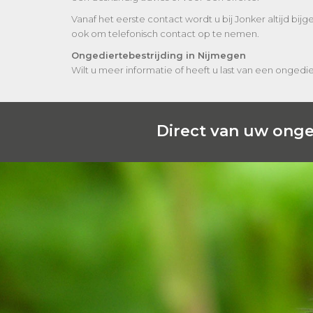
Vanaf het eerste contact wordt u bij Jonker altijd bi
ook om telefonisch contact op te nemen.
Ongediertebestrijding in Nijmegen
Wilt u meer informatie of heeft u last van een onged
Direct van uw onge