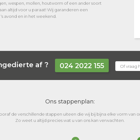
iegen, wespen, mollen, houtworm of een ander soort
an altijd voor u paraat! Wij garanderen een
 ‘s avond en in het weekend.
ngedierte af ?
024 2022 155
Of vraag h
Ons stappenplan:
vooraf de verschillende stappen uiteen die wij bij bijna elke vorm van
Zo weet u altijd precies wat u van ons kan verwachten.