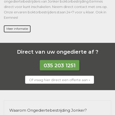
ongediertebestrijders van Jonker boktorbestrijding Eemnes
direct voor kunt inschakelen. Neem direct contact met ons op.
Onze ervaren boktorbestrijders staan 24×7 voor u klaar. Ook in
Eemnes!
Meer informatie
Direct van uw ongedierte af ?
035 203 1251
Of vraag hier direct een offerte aan »
Waarom Ongediertebestrijding Jonker?