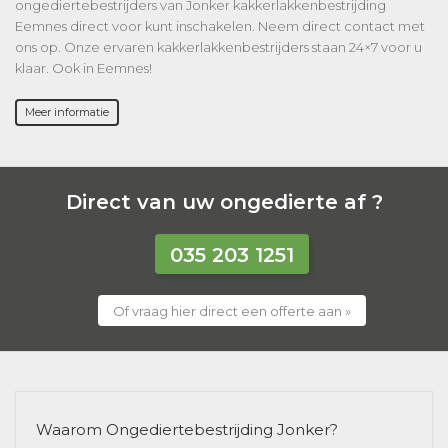
ongediertebestrijders van Jonker kakkerlakkenbestrijding
Eemnes direct voor kunt inschakelen. Neem direct contact met
ons op. Onze ervaren kakkerlakkenbestrijders staan 24×7 voor u
klaar. Ook in Eemnes!
Meer informatie
Direct van uw ongedierte af ?
035 203 1251
Of vraag hier direct een offerte aan »
Waarom Ongediertebestrijding Jonker?