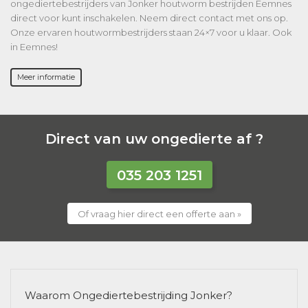
ongediertebestrijders van Jonker houtworm bestrijden Eemnes
direct voor kunt inschakelen. Neem direct contact met ons op.
Onze ervaren houtwormbestrijders staan 24×7 voor u klaar. Ook
in Eemnes!
Meer informatie
Direct van uw ongedierte af ?
035 203 1251
Of vraag hier direct een offerte aan »
Waarom Ongediertebestrijding Jonker?