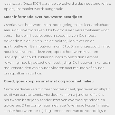
klaar staan. Onze 100% garantie verzekerd u dat insectenoverlast
op de juist manier wordt aangepakt.
Meer informatie over houtworm bestrijden
Overlast van houtworm komt nooit gelegen het kan veel schade
aan uw huis veroorzaken. Houtworm is een verzamelnaam voor
verschillende in hout levende insectenlarven. De meest
bekende zijn de larven van de boktor, klopkever en de
spinthoutkever. Een houtworm kan 3 tot 5 jaar ongestoord in het
hout leven voordat deze verpopt tot houtwormkever en
uitvliegt. Hier houdt Jonker houtworm bestrijden Eemnes
rekening mee bij detectie en bestrijding. De houtworm kan zich
snel verspreiden van houten vloeren naar meubels of houten
draagbalken in uw huis.
Goed, goedkoop en snel met oog voor het milieu
Onze medewerkers zijn zeer professioneel, gedreven en altijd in
bezit van parate kennis. Hierdoor kunnen wij snel en efficiënt
houtworm bestrijden zonder inzet van overbodige middelen
uitvoeren. Dit in combinatie met lage “overhead kosten” maakt
Jonker houtwormbestrijding Eemnes een van de voordeligste