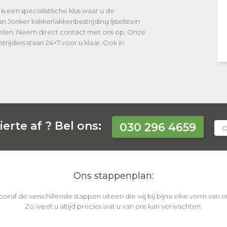
is een specialistische klus waar u de
n Jonker kakkerlakkenbestrijding Ijsselstein
kelen. Neem direct contact met ons op. Onze
rijders staan 24×7 voor u klaar. Ook in
erte af ?
Bel ons:
030 296 4659
O
Ons stappenplan:
vooraf de verschillende stappen uiteen die wij bij bijna elke vorm van
Zo weet u altijd precies wat u van ons kan verwachten.