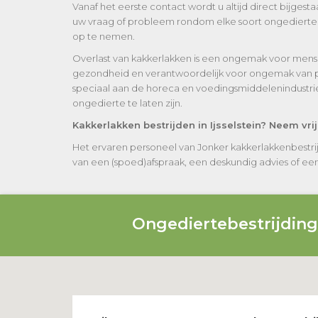
Vanaf het eerste contact wordt u altijd direct bijges
uw vraag of probleem rondom elke soort ongedierte wa
op te nemen.
Overlast van kakkerlakken is een ongemak voor mens 
gezondheid en verantwoordelijk voor ongemak van part
speciaal aan de horeca en voedingsmiddelenindustrie
ongedierte te laten zijn.
Kakkerlakken bestrijden in Ijsselstein? Neem vri
Het ervaren personeel van Jonker kakkerlakkenbestrij
van een (spoed)afspraak, een deskundig advies of een vr
Ongediertebestrijdin