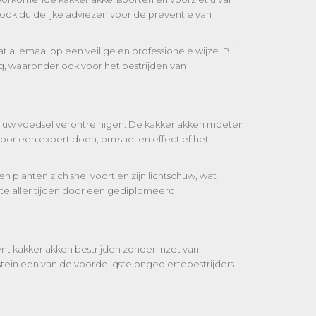
ook duidelijke adviezen voor de preventie van
 allemaal op een veilige en professionele wijze. Bij
ing, waaronder ook voor het bestrijden van
die uw voedsel verontreinigen. De kakkerlakken moeten
or een expert doen, om snel en effectief het
 planten zich snel voort en zijn lichtschuw, wat
te aller tijden door een gediplomeerd
ënt kakkerlakken bestrijden zonder inzet van
stein een van de voordeligste ongediertebestrijders