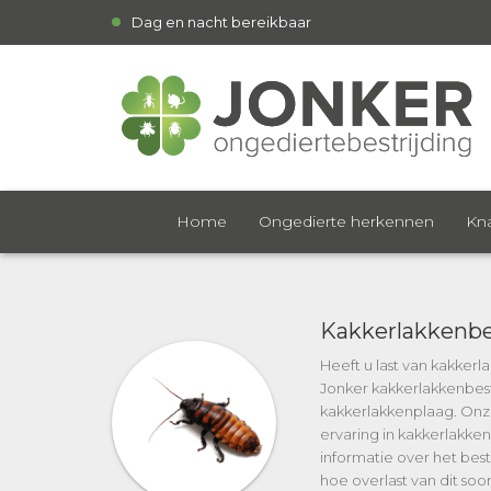
Dag en nacht bereikbaar
Home
Ongedierte herkennen
Kna
Kakkerlakkenbes
Heeft u last van kakker
Jonker kakkerlakkenbestri
kakkerlakkenplaag. Onz
ervaring in kakkerlakken
informatie over het best
hoe overlast van dit soo