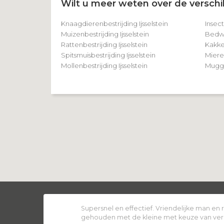
Wilt u meer weten over de verschil
Knaagdierenbestrijding Ijsselstein
Insect
Muizenbestrijding Ijsselstein
Bedwan
Rattenbestrijding Ijsselstein
Kakker
Spitsmuisbestrijding Ijsselstein
Mieren
Mollenbestrijding Ijsselstein
Muggen
Supersnel en effectief. Vriendelijke man en
gehouden met de kleine met keuze van ver