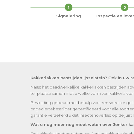
1
2
Signalering
Inspectie en inven
Kakkerlakken bestrijden Ijsselstein? Ook in uw r
Naast het daadwerkelijke kakkerlakken bestrijden adv
ter plaatse samen met u welke vorm van kakkerlakken be
Bestrijding gebeurt met behulp van een speciale gel of 
ongediertebestrijder gecertificeerd voor alle soorte
garantie verzekerd u dat insectenoverlast op de juis
Wat u nog meer nog moet weten over Jonker kakk
De kakkerlakkenbestrijders van Jonker kakkerlakkenbe