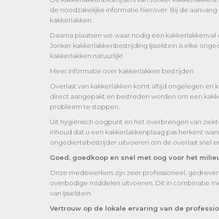
de noodzakelijke informatie hierover. Bij de aanvan
kakkerlakken.
Daarna plaatsen we waar nodig een kakkerlakkenval of 
Jonker kakkerlakkenbestrijding Ijsselstein is elke on
kakkerlakken natuurlijk!
Meer informatie over kakkerlakken bestrijden
Overlast van kakkerlakken komt altijd ongelegen en k
direct aangepakt en bestreden worden om een kakkerl
probleem te stoppen.
Uit hygiënisch oogpunt en het overbrengen van ziektek
inhoud dat u een kakkerlakkenplaag pas herkent wann
ongediertebestrijder uitvoeren om de overlast snel en
Goed, goedkoop en snel met oog voor het milie
Onze medewerkers zijn zeer professioneel, gedreven en
overbodige middelen uitvoeren. Dit in combinatie met
van Ijsselstein.
Vertrouw op de lokale ervaring van de professio