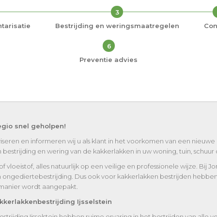
3
tarisatie
Bestrijding en weringsmaatregelen
Con
6
Preventie advies
egio snel geholpen!
iseren en informeren wij u als klant in het voorkomen van een nieuwe
strijding en wering van de kakkerlakken in uw woning, tuin, schuur of
vloeistof, alles natuurlijk op een veilige en professionele wijze. Bij J
n ongediertebestrijding. Dus ook voor kakkerlakken bestrijden hebben 
t manier wordt aangepakt.
erlakkenbestrijding Ijsselstein
strijding Ijsselstein hebben ruime ervaring in het bestrijden van all