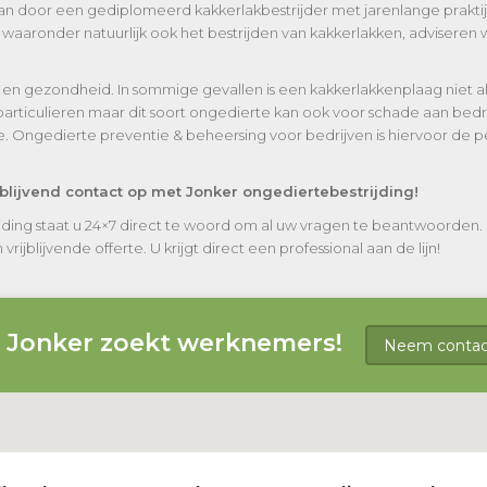
taan door een gediplomeerd kakkerlakbestrijder met jarenlange praktij
aronder natuurlijk ook het bestrijden van kakkerlakken, adviseren w
en gezondheid. In sommige gevallen is een kakkerlakkenplaag niet a
iculieren maar dit soort ongedierte kan ook voor schade aan bedrijv
. Ongedierte preventie & beheersing voor bedrijven is hiervoor de 
jblijvend contact op met Jonker ongediertebestrijding!
ding staat u 24×7 direct te woord om al uw vragen te beantwoorden. B
ijblijvende offerte. U krijgt direct een professional aan de lijn!
g Jonker zoekt werknemers!
Neem contact