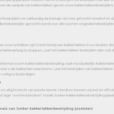
g van de aanpak van kakkerlakken geven onze kakkerlakkenbestrijders 
bestrijden we vakkundig de behulp van met gel en/of vloeistof en dat
gediertebestrijder gecertificeerd voor alle soorten ongediertebestrijd
an even schrikken zijn! Denk hierbij aan kakkerlakken in uw keuken 
akkenplaag te stoppen. Laat het kakkerlakken bestrijden dan ook do
iemen is een kakkerlakkenbestrijding vaak noodzakelijk. Kakkerlakken
eer u de kakkerlak waarneemt. Laat het bestrijden van kakkerlakken 
 veilig te beëindigen.
u
 altijd in bezit van parate kennis. Hierdoor kunnen wij snel en effici
 lage “overhead kosten” maakt Jonker kakkerlakkenbestrijding Ijssel
nals van Jonker kakkerlakkenbestrijding Ijsselstein