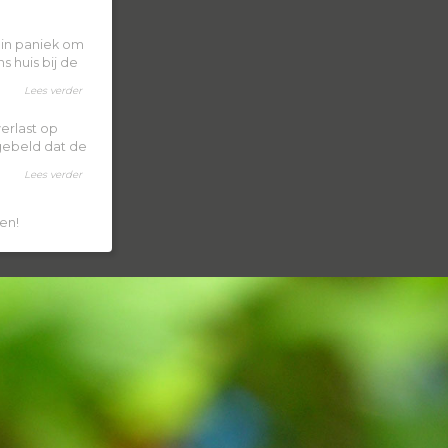
k in paniek om
 huis bij de
Lees verder
erlast op
 gebeld dat de
Lees verder
en!