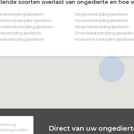
lende soorten overlast van ongedierte en hoe w
enbestrijding Ijsselstein
Vliegenbestrijding Ijsselstein
tsen bestrijden Ijsselstein
Vlooienbestrijding Ijsselstein
lakkenbestrijding Ijsselstein
Wespenbestrijding Ijsselstein
bestrijding Ijsselstein
Zilvervisjesbestrijding Ijsselstein
bestrijding Ijsselstein
Houtworm bestrijden Ijsselstein
 rekening
Direct van uw ongedierte
delingsmiddel.