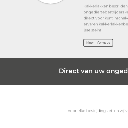
Kakkerlakken bestrijden 
ongediertebestrijders va
direct voor kunt inscha
ervaren kakkerlakkenbest
Ijsselstein!
Meer informatie
Direct van uw ongedi
Voor elke bestrijding zetten wij 