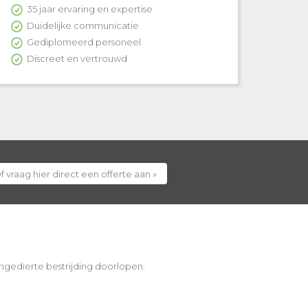
35 jaar ervaring en expertise
Duidelijke communicatie
Gediplomeerd personeel
Discreet en vertrouwd
f vraag hier direct een offerte aan »
 ongedierte bestrijding doorlopen.