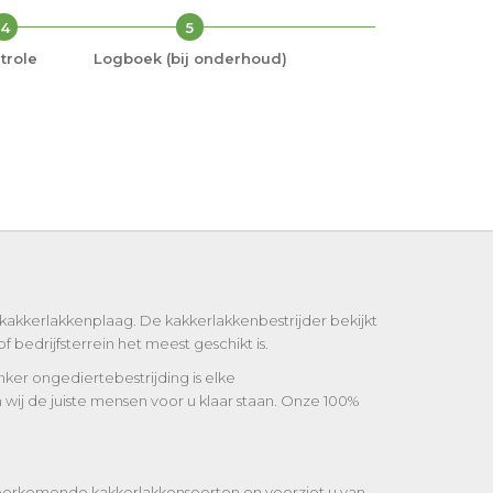
4
5
trole
Logboek (bij onderhoud)
 kakkerlakkenplaag. De kakkerlakkenbestrijder bekijkt
 bedrijfsterrein het meest geschikt is.
onker ongediertebestrijding is elke
wij de juiste mensen voor u klaar staan. Onze 100%
e voorkomende kakkerlakkensoorten en voorziet u van