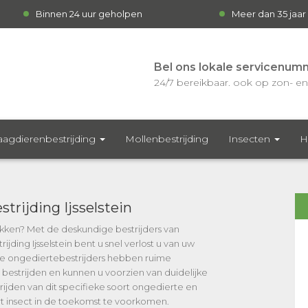
Binnen 24 uur geholpen
Meer dan 35 jaar
Bel ons lokale servicenum
24/7 bereikbaar. ook op zon- en 
agdierenbestrijding
Mollenbestrijding
Insecten
H
trijding Ijsselstein
lakken? Met de deskundige bestrijders van
jding Ijsselstein bent u snel verlost u van uw
e ongediertebestrijders hebben ruime
 bestrijden en kunnen u voorzien van duidelijke
rijden van dit specifieke soort ongedierte en
rt insect in de toekomst te voorkomen.