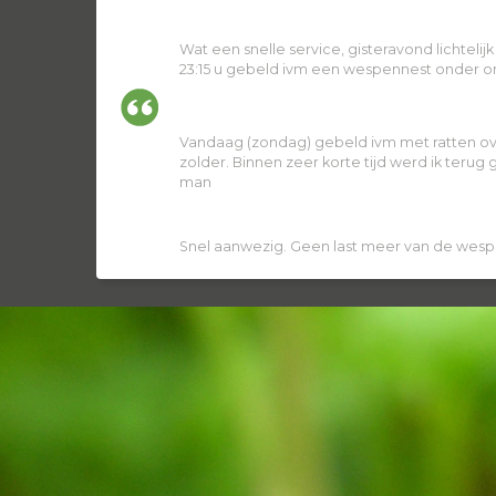
Wat een snelle service, gisteravond lichtelij
23:15 u gebeld ivm een wespennest onder ons
Vandaag (zondag) gebeld ivm met ratten ov
zolder. Binnen zeer korte tijd werd ik terug
man
Snel aanwezig. Geen last meer van de wesp