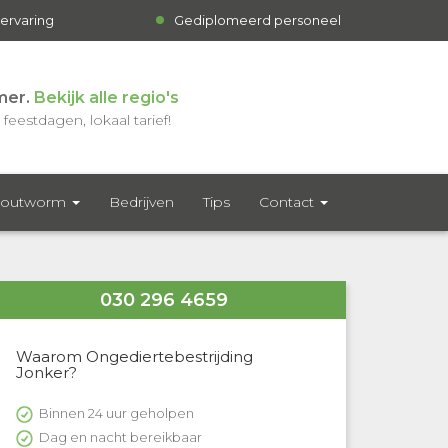
 ervaring
Gediplomeerd personeel
mer.
Bekijk alle regio's
feestdagen, lokaal tarief!
outworm
Bedrijven
Tips
Contact
030 296 4659
Waarom Ongediertebestrijding
Jonker?
Binnen 24 uur geholpen
Dag en nacht bereikbaar