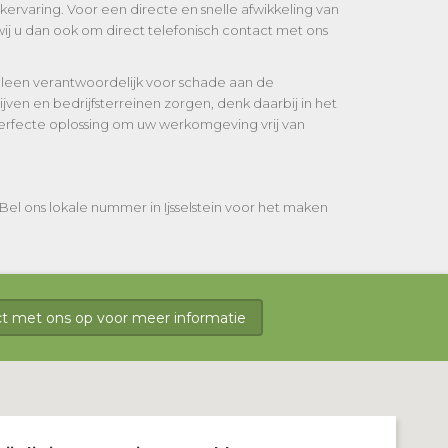
kervaring. Voor een directe en snelle afwikkeling van
ij u dan ook om direct telefonisch contact met ons
lleen verantwoordelijk voor schade aan de
en en bedrijfsterreinen zorgen, denk daarbij in het
perfecte oplossing om uw werkomgeving vrij van
el ons lokale nummer in Ijsselstein voor het maken
 met ons op voor meer informatie