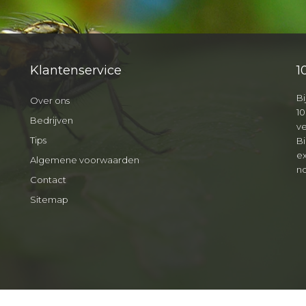
Klantenservice
1
Bi
Over ons
10
Bedrijven
v
Tips
B
ex
Algemene voorwaarden
no
Contact
Sitemap