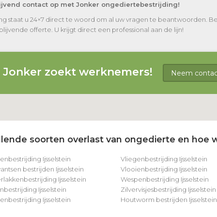
blijvend contact op met Jonker ongediertebestrijding!
ding staat u 24×7 direct te woord om al uw vragen te beantwoorden. Be
ijvende offerte. U krijgt direct een professional aan de lijn!
g Jonker zoekt werknemers!
Neem contact
lende soorten overlast van ongedierte en hoe w
enbestrijding Ijsselstein
Vliegenbestrijding Ijsselstein
tsen bestrijden Ijsselstein
Vlooienbestrijding Ijsselstein
lakkenbestrijding Ijsselstein
Wespenbestrijding Ijsselstein
bestrijding Ijsselstein
Zilvervisjesbestrijding Ijsselstein
bestrijding Ijsselstein
Houtworm bestrijden Ijsselstein