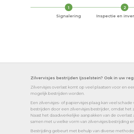
1
2
Signalering
Inspectie en inven
Zilvervisjes bestrijden Ijsselstein? Ook in uw re
Zilvervisjes overlast komt op veel plaatsen voor en ee
mogelijk bestrijden worden.
Een zilvervisjes- of papiervisjes plaag kan veel schade 
bestrijden door een zilvervisjes bestrijder, omdat het 
Naast het daadwerkelijke aanpakken van de overlast advi
samen met u welke vorm van zilvervisjes bestrijding en 
Bestrijding gebeurt met behulp van diverse methoden, a