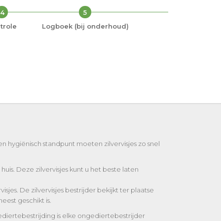
4
5
trole
Logboek (bij onderhoud)
een hygiënisch standpunt moeten zilvervisjes zo snel
huis. Deze zilvervisjes kunt u het beste laten
es. De zilvervisjes bestrijder bekijkt ter plaatse
eest geschikt is.
diertebestrijding is elke ongediertebestrijder