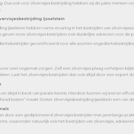
g. Dus ook voor zilvervisjes bestrijding hebben wij de juiste mensen v
.
rvisjesbestrijding Ijsselstein
ijding Ijsselstein hebben ruime ervaring in het bestrijden van zilvervisj
 geven onze zilvervisjes bestrijders ook duidelijke adviezen voor de pr
ongediertebestrijder gecertificeerd voor alle soorten ongediertebestrijdi
 voor veel ongemak zorgen. Zelf een zilvervisjes plaag verhelpen blijk
 pakken. Laat het zilvervisjes bestrijden dan ook altijd door een expert
u
altijd in bezit van parate kennis. Hierdoor kunnen wij snel en efficië
ad kosten” maakt Jonker zilvervisjesbestrijding Ijsselstein een van de 
onals
aan door een gediplomeerd zilvervisjes bestrijder met jarenlange prakt
, waaronder natuurlijk ook het bestrijden van zilvervisjes, adviseren