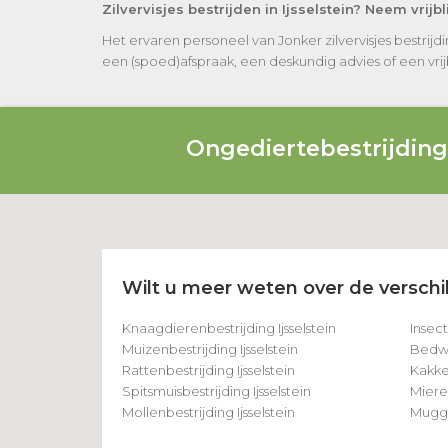
Zilvervisjes bestrijden in Ijsselstein? Neem vrij
Het ervaren personeel van Jonker zilvervisjes bestrij
een (spoed)afspraak, een deskundig advies of een vrijbl
Ongediertebestrijdin
Wilt u meer weten over de verschil
Knaagdierenbestrijding Ijsselstein
Insect
Muizenbestrijding Ijsselstein
Bedwan
Rattenbestrijding Ijsselstein
Kakker
Spitsmuisbestrijding Ijsselstein
Mieren
Mollenbestrijding Ijsselstein
Muggen