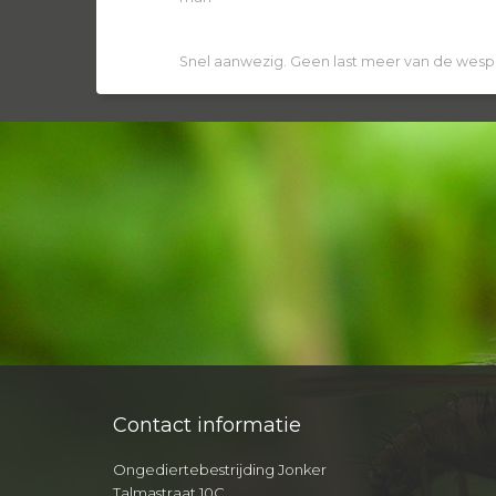
Snel aanwezig. Geen last meer van de wesp
Contact informatie
Ongediertebestrijding Jonker
Talmastraat 10C