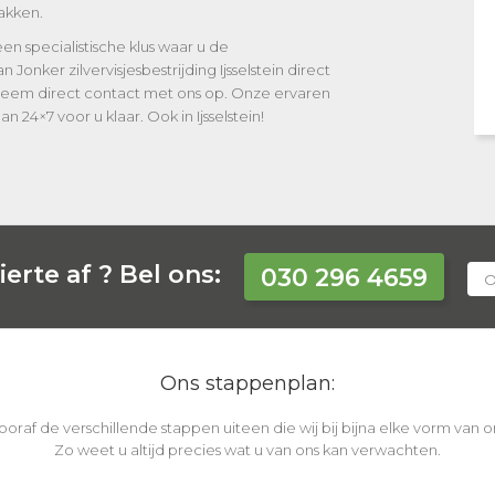
akken.
 een specialistische klus waar u de
 Jonker zilvervisjesbestrijding Ijsselstein direct
 Neem direct contact met ons op. Onze ervaren
aan 24×7 voor u klaar. Ook in Ijsselstein!
erte af ?
Bel ons:
030 296 4659
O
Ons stappenplan:
vooraf de verschillende stappen uiteen die wij bij bijna elke vorm van
Zo weet u altijd precies wat u van ons kan verwachten.