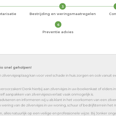
3
tarisatie
Bestrijding en weringsmaatregelen
Con
6
Preventie advies
gio snel geholpen!
n zilvervisjesplaag kan voor veel schade in huis zorgen en ook vanuit 
veroorzaken! Denk hierbij aan zilvervisjes in uw boekenkast of elders in 
zelf aanpakken van zilvervisjesoverlast vaak onmogelijk is.
seren en informeren wij u als klant in het voorkomen van een zilvervisj
wering van de zilvervisjes in uw woning, schuur of bedrijfsterrein het m
lles natuurlijk op een veilige en professionele wijze. Bij Jonker onge