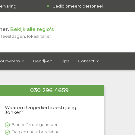
 ervaring
Gediplomeerd personeel
mer.
Bekijk alle regio's
feestdagen, lokaal tarief!
outworm
Bedrijven
Tips
Contact
030 296 4659
Waarom Ongediertebestrijding
Jonker?
Binnen 24 uur geholpen
Dag en nacht bereikbaar