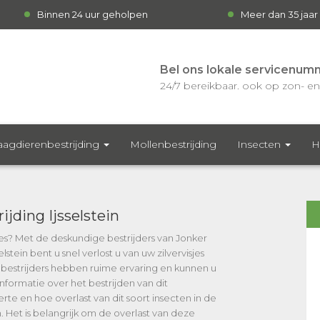
Binnen 24 uur geholpen
Meer dan 35 jaar
Bel ons lokale servicenum
24/7 bereikbaar. ook op zon- en 
agdierenbestrijding
Mollenbestrijding
Insecten
H
rijding Ijsselstein
isjes? Met de deskundige bestrijders van Jonker
selstein bent u snel verlost u van uw zilvervisjes
bestrijders hebben ruime ervaring en kunnen u
informatie over het bestrijden van dit
rte en hoe overlast van dit soort insecten in de
Het is belangrijk om de overlast van deze