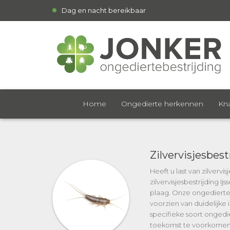
Dag en nacht bereikbaar
Home
Ongedierte herkennen
Kna
Zilvervisjesbest
Heeft u last van zilverv
zilvervisjesbestrijding Ijs
plaag. Onze ongedierte
voorzien van duidelijke 
specifieke soort ongedie
toekomst te voorkomen. 