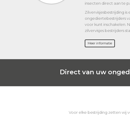
insecten direct aan te p
Zilvervisjesbestrijding is
ongediertebestrijders van
voor kunt inschakelen.
zilvervisjes bestrijders st
Meer informatie
Direct van uw ongedi
Voor elke bestrijding zetten wij 