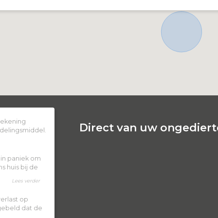
 rekening
Direct van uw ongedierte
delingsmiddel.
k in paniek om
 huis bij de
Lees verder
erlast op
 gebeld dat de