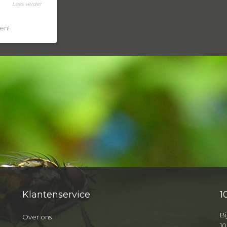
Lees verder
en!
Klantenservice
1
Bi
Over ons
10