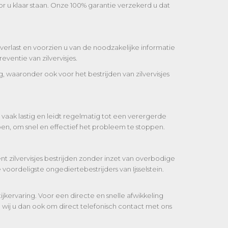
oor u klaar staan. Onze 100% garantie verzekerd u dat
esoverlast en voorzien u van de noodzakelijke informatie
eventie van zilvervisjes.
ng, waaronder ook voor het bestrijden van zilvervisjes
t vaak lastig en leidt regelmatig tot een verergerde
 doen, om snel en effectief het probleem te stoppen.
nt zilvervisjes bestrijden zonder inzet van overbodige
voordeligste ongediertebestrijders van Ijsselstein.
ijkervaring. Voor een directe en snelle afwikkeling
 wij u dan ook om direct telefonisch contact met ons