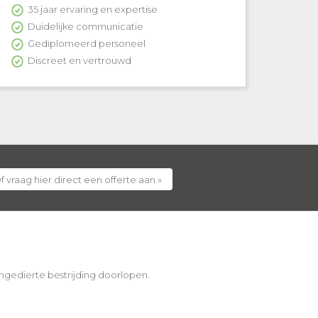
35 jaar ervaring en expertise
Duidelijke communicatie
Gediplomeerd personeel
Discreet en vertrouwd
f vraag hier direct een offerte aan »
 ongedierte bestrijding doorlopen.