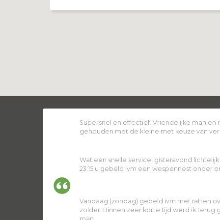
Supersnel en effectief. Vriendelijke man en
gehouden met de kleine met keuze van ver
Wat een snelle service, gisteravond lichtelij
23:15 u gebeld ivm een wespennest onder ons
Vandaag (zondag) gebeld ivm met ratten ov
zolder. Binnen zeer korte tijd werd ik terug
man